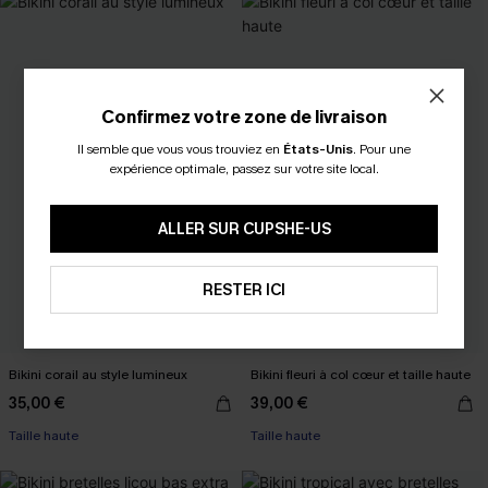
Confirmez votre zone de livraison
Il semble que vous vous trouviez en
États-Unis
.
Pour une
expérience optimale, passez sur votre site local.
ALLER SUR CUPSHE-US
RESTER ICI
Bikini corail au style lumineux
Bikini fleuri à col cœur et taille haute
35,00 €
39,00 €
Taille haute
Taille haute