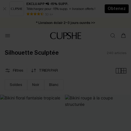
EXCLU APP 📲 -15% SUPP.
Obtenez
Téléchargez pour -15% supp. + livraison offerts !
Abonnement E-mail : -25% dès 4 achetés >>
50 k+
* Livraison éclair 2-3 jours ouvrés >>
Silhouette Sculptée
240
articles
Filtres
TRIER PAR
Soldes
Noir
Blanc