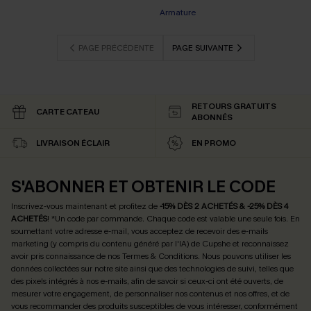
Armature
PAGE PRÉCÉDENTE
PAGE SUIVANTE
RETOURS GRATUITS
CARTE CATEAU
ABONNÉS
LIVRAISON ÉCLAIR
EN PROMO
S'ABONNER ET OBTENIR LE CODE
Inscrivez-vous maintenant et profitez de
-15% DÈS 2 ACHETÉS & -25% DÈS 4
ACHETÉS
! *Un code par commande. Chaque code est valable une seule fois.
En
soumettant votre adresse e-mail, vous acceptez de recevoir des e-mails
marketing (y compris du contenu généré par l'IA) de Cupshe et reconnaissez
avoir pris connaissance de nos
Termes & Conditions
. Nous pouvons utiliser les
données collectées sur notre site ainsi que des technologies de suivi, telles que
des pixels intégrés à nos e-mails, afin de savoir si ceux-ci ont été ouverts, de
mesurer votre engagement, de personnaliser nos contenus et nos offres, et de
vous recommander des produits susceptibles de vous intéresser, conformément