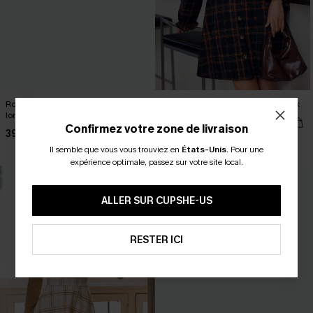
Robe marron col rond manches
Robe courte bleu marine à carreaux
longues
39,00 €
Confirmez votre zone de livraison
39,00 €
Taille haute
Il semble que vous vous trouviez en
États-Unis
.
Pour une
expérience optimale, passez sur votre site local.
ALLER SUR CUPSHE-US
RESTER ICI