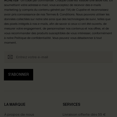
ACHETÉS
! *Un code par commande. Chaque code est valable une seule fois.
En
soumettant votre adresse e-mail, vous acceptez de recevoir des e-mails
marketing (y compris du contenu généré par l'IA) de Cupshe et reconnaissez
avoir pris connaissance de nos
Termes & Conditions
. Nous pouvons utiliser les
données collectées sur notre site ainsi que des technologies de suivi, telles que
des pixels intégrés à nos e-mails, afin de savoir si ceux-ci ont été ouverts, de
mesurer votre engagement, de personnaliser nos contenus et nos offres, et de
vous recommander des produits susceptibles de vous intéresser, conformément
à notre
Politique de confidentialité
. Vous pouvez vous désabonner à tout
moment.
S'ABONNER
LA MARQUE
SERVICES
À propos de nous
Livraison offerte dès 55 €