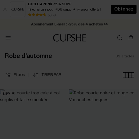
EXCLU APP 📲 -15% SUPP.
Obtenez
Téléchargez pour -15% supp. + livraison offerts !
Abonnement E-mail : -25% dès 4 achetés >>
50 k+
* Livraison éclair 2-3 jours ouvrés >>
Robe d'automne
89
articles
Filtres
TRIER PAR
NEW