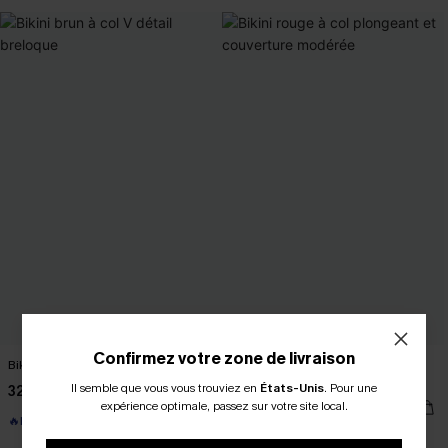
Confirmez votre zone de livraison
Bikini brun à col V détail breloque
Bikini rouge à col plongeant et
couverture modérée
Il semble que vous vous trouviez en
États-Unis
.
Pour une
32,00 €
38,00 €
expérience optimale, passez sur votre site local.
🔥HOT