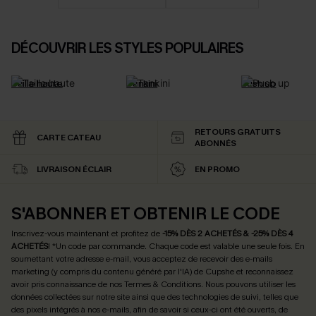
DÉCOUVRIR LES STYLES POPULAIRES
Taille haute
Tankini
Push up
RETOURS GRATUITS
CARTE CATEAU
ABONNÉS
LIVRAISON ÉCLAIR
EN PROMO
S'ABONNER ET OBTENIR LE CODE
Inscrivez-vous maintenant et profitez de
-15% DÈS 2 ACHETÉS & -25% DÈS 4
ACHETÉS
! *Un code par commande. Chaque code est valable une seule fois.
En
soumettant votre adresse e-mail, vous acceptez de recevoir des e-mails
marketing (y compris du contenu généré par l'IA) de Cupshe et reconnaissez
avoir pris connaissance de nos
Termes & Conditions
. Nous pouvons utiliser les
données collectées sur notre site ainsi que des technologies de suivi, telles que
des pixels intégrés à nos e-mails, afin de savoir si ceux-ci ont été ouverts, de