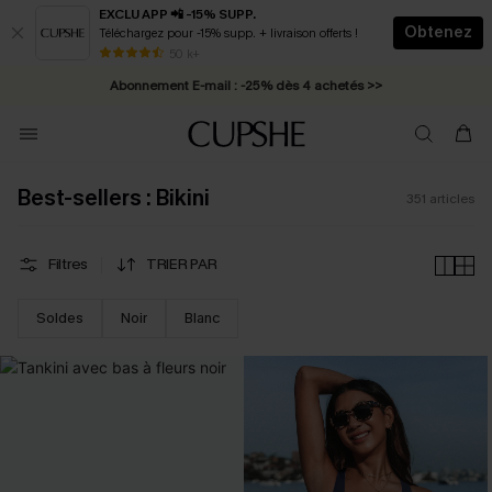
EXCLU APP 📲 -15% SUPP.
Obtenez
Téléchargez pour -15% supp. + livraison offerts !
Abonnement E-mail : -25% dès 4 achetés >>
50 k+
* Livraison éclair 2-3 jours ouvrés >>
Best-sellers : Bikini
351
articles
Filtres
TRIER PAR
Soldes
Noir
Blanc