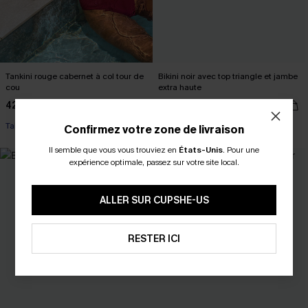
Tankini rouge cabernet à col tour de
Bikini noir avec top triangle et jambe
cou
extra haute
42,00 €
38,00 €
Taille haute
Confirmez votre zone de livraison
Il semble que vous vous trouviez en
États-Unis
.
Pour une
expérience optimale, passez sur votre site local.
ALLER SUR CUPSHE-US
RESTER ICI