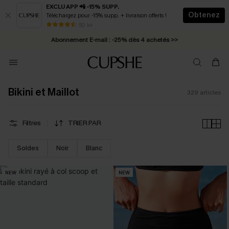
EXCLU APP 📲 -15% SUPP.
Obtenez
Téléchargez pour -15% supp. + livraison offerts !
Abonnement E-mail : -25% dès 4 achetés >>
50 k+
* Livraison éclair 2-3 jours ouvrés >>
Bikini et Maillot
329
articles
Filtres
TRIER PAR
Soldes
Noir
Blanc
NEW
NEW