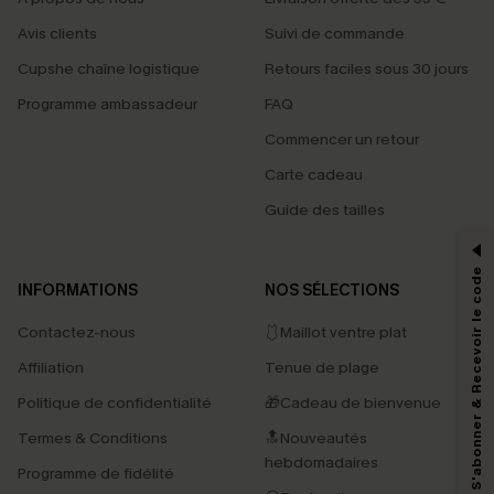
Avis clients
Suivi de commande
Cupshe chaîne logistique
Retours faciles sous 30 jours
Programme ambassadeur
FAQ
Commencer un retour
Carte cadeau
PROFITEZ DE -15%
Guide des tailles
-15% dès 2 Achetés par E-mail
*Un code par commande, valable une seule fois.
S'abonner & Recevoir le code
INFORMATIONS
NOS SÉLECTIONS
Contactez-nous
🩱Maillot ventre plat
En soumettant votre adresse e-mail, vous acceptez de recevoir des e-mails
Affiliation
Tenue de plage
marketing (y compris du contenu généré par l'IA) de Cupshe et
reconnaissez avoir pris connaissance de nos
Termes & Conditions
. Nous
Politique de confidentialité
🎁Cadeau de bienvenue
pouvons utiliser les données collectées sur notre site ainsi que des
technologies de suivi, telles que des pixels intégrés à nos e-mails, afin de
Termes & Conditions
🔝Nouveautés
savoir si ceux-ci ont été ouverts, de mesurer votre engagement, de
personnaliser nos contenus et nos offres, et de vous recommander des
hebdomadaires
Programme de fidélité
produits susceptibles de vous intéresser, conformément à notre
Politique de