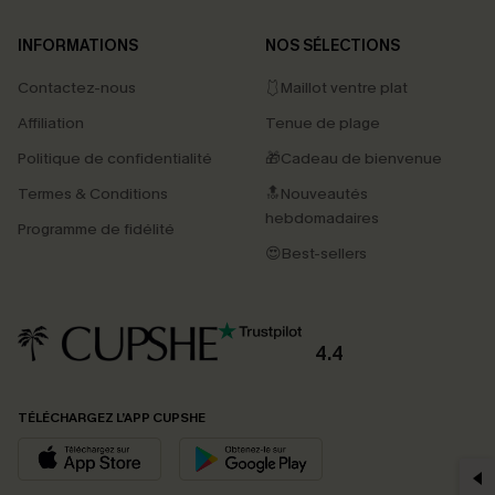
INFORMATIONS
NOS SÉLECTIONS
Contactez-nous
🩱Maillot ventre plat
Affiliation
Tenue de plage
Politique de confidentialité
🎁Cadeau de bienvenue
Termes & Conditions
🔝Nouveautés
hebdomadaires
Programme de fidélité
😍Best-sellers
4.4
PROFITEZ DE -15%
TÉLÉCHARGEZ L’APP CUPSHE
-15% dès 2 Achetés par E-mail
*Un code par commande, valable une seule fois.