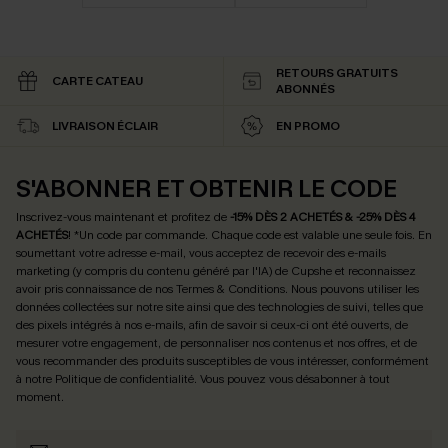
RETOURS GRATUITS
CARTE CATEAU
ABONNÉS
LIVRAISON ÉCLAIR
EN PROMO
S'ABONNER ET OBTENIR LE CODE
Inscrivez-vous maintenant et profitez de
-15% DÈS 2 ACHETÉS & -25% DÈS 4
ACHETÉS
! *Un code par commande. Chaque code est valable une seule fois.
En
soumettant votre adresse e-mail, vous acceptez de recevoir des e-mails
marketing (y compris du contenu généré par l'IA) de Cupshe et reconnaissez
avoir pris connaissance de nos
Termes & Conditions
. Nous pouvons utiliser les
données collectées sur notre site ainsi que des technologies de suivi, telles que
des pixels intégrés à nos e-mails, afin de savoir si ceux-ci ont été ouverts, de
mesurer votre engagement, de personnaliser nos contenus et nos offres, et de
vous recommander des produits susceptibles de vous intéresser, conformément
à notre
Politique de confidentialité
. Vous pouvez vous désabonner à tout
moment.