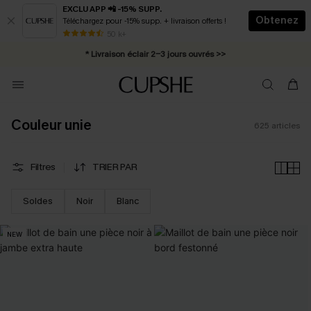
EXCLU APP 📲 -15% SUPP.
Obtenez
Téléchargez pour -15% supp. + livraison offerts !
Abonnement E-mail : -25% dès 4 achetés >>
50 k+
* Livraison éclair 2-3 jours ouvrés >>
Couleur unie
625
articles
Filtres
TRIER PAR
Soldes
Noir
Blanc
NEW