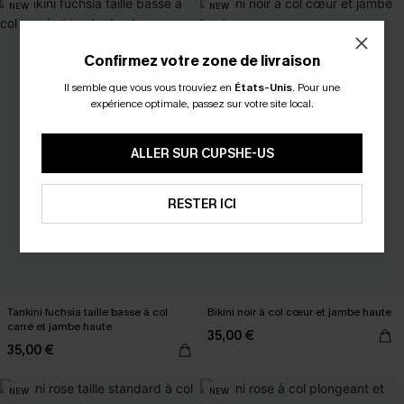
NEW
NEW
Confirmez votre zone de livraison
Il semble que vous vous trouviez en
États-Unis
.
Pour une
expérience optimale, passez sur votre site local.
ALLER SUR CUPSHE-US
RESTER ICI
Tankini fuchsia taille basse à col
Bikini noir à col cœur et jambe haute
carré et jambe haute
35,00 €
35,00 €
NEW
NEW