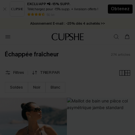
EXCLU APP 📲 -15% SUPP.
Obtenez
Téléchargez pour -15% supp. + livraison offerts !
Abonnement E-mail : -25% dès 4 achetés >>
50 k+
* Livraison éclair 2-3 jours ouvrés >>
Échappée fraîcheur
274
articles
Filtres
TRIER PAR
Soldes
Noir
Blanc