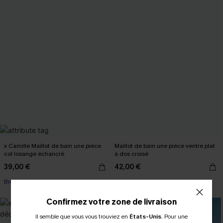
x Camille Maillot de bain une pièce
Maillot de bain une pièce ventre plat
col losange échancré
à dos croisé
39,00 €
42,00 €
Brillant
Ventre plat
Confirmez votre zone de livraison
Il semble que vous vous trouviez en
États-Unis
.
Pour une