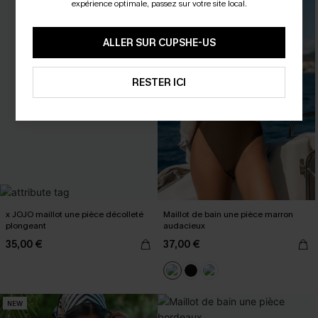
expérience optimale, passez sur votre site local.
ALLER SUR CUPSHE-US
RESTER ICI
x JOJO maillot une pièce décolleté
Maillot de bain une pièce marron
plongeant
audacieux
35,00 €
37,00 €
NEW