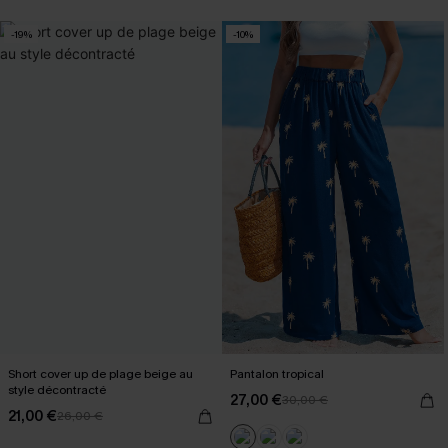
-19%
-10%
Short cover up de plage beige au
Pantalon tropical
style décontracté
27,00 €
30,00 €
21,00 €
26,00 €