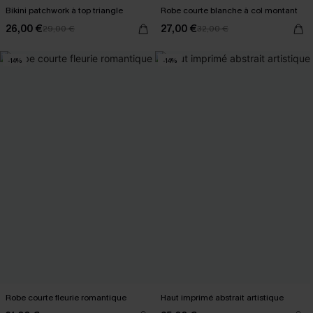
Bikini patchwork à top triangle
Robe courte blanche à col montant
26,00 €
27,00 €
29,00 €
32,00 €
-14%
-14%
Robe courte fleurie romantique
Haut imprimé abstrait artistique