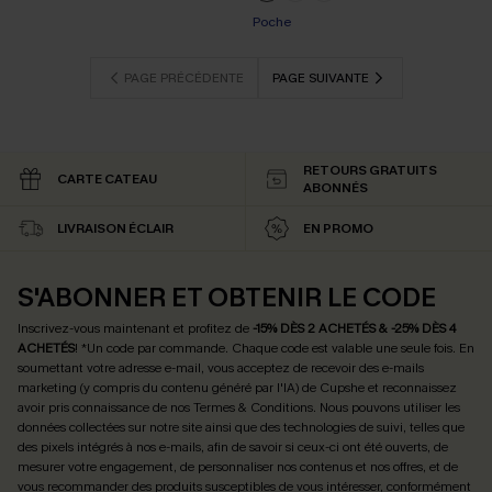
Poche
PAGE PRÉCÉDENTE
PAGE SUIVANTE
RETOURS GRATUITS
CARTE CATEAU
ABONNÉS
LIVRAISON ÉCLAIR
EN PROMO
S'ABONNER ET OBTENIR LE CODE
Inscrivez-vous maintenant et profitez de
-15% DÈS 2 ACHETÉS & -25% DÈS 4
ACHETÉS
! *Un code par commande. Chaque code est valable une seule fois.
En
soumettant votre adresse e-mail, vous acceptez de recevoir des e-mails
marketing (y compris du contenu généré par l'IA) de Cupshe et reconnaissez
avoir pris connaissance de nos
Termes & Conditions
. Nous pouvons utiliser les
données collectées sur notre site ainsi que des technologies de suivi, telles que
des pixels intégrés à nos e-mails, afin de savoir si ceux-ci ont été ouverts, de
mesurer votre engagement, de personnaliser nos contenus et nos offres, et de
vous recommander des produits susceptibles de vous intéresser, conformément