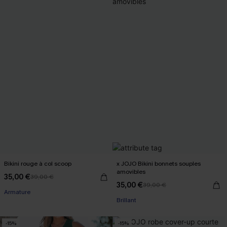
Bikini rouge à col scoop
x JOJO Bikini bonnets souples
amovibles
35,00 €
39,00 €
35,00 €
39,00 €
Armature
Brillant
-15%
-15%