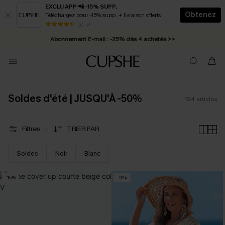
EXCLU APP 📲 -15% SUPP.
Obtenez
Téléchargez pour -15% supp. + livraison offerts !
Abonnement E-mail : -25% dès 4 achetés >>
50 k+
* Livraison éclair 2-3 jours ouvrés >>
Soldes d'été | JUSQU'À -50%
194
articles
VOTRE PRIVILÈGE ABONNÉS
ABONNEMENT E-MAIL
ABONNEMENT SMS
-15%
-25%
-20%
Filtres
TRIER PAR
DÈS 2 ACHETÉS
DÈS 4 ACHETÉS
DÈS 75 € D'ACHAT
Soldes
Noir
Blanc
S'ABONNER & OBTENIR
Promo sur tous les articles - réservée aux nouveaux abonnés
-15%
-9%