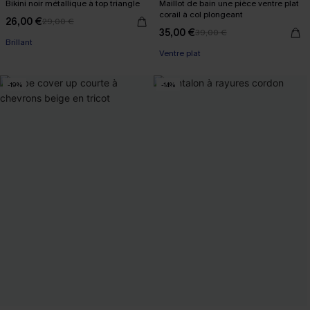
Bikini noir métallique à top triangle
Maillot de bain une pièce ventre plat
corail à col plongeant
26,00 €
29,00 €
35,00 €
39,00 €
Brillant
Ventre plat
-19%
-14%