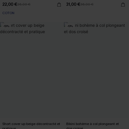
22,00 €
31,00 €
26,00 €
36,00 €
COTON
-19%
-10%
Short cover up beige décontracté et
Bikini bohème à col plongeant et
pratique
dos croisé