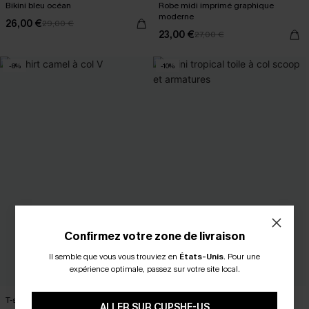
Bikini bleu océan
Robe midi imprimé graphique
moderne
26,00 €
29,00 €
23,00 €
27,00 €
-8%
-10%
Confirmez votre zone de livraison
Il semble que vous vous trouviez en
États-Unis
.
Pour une
expérience optimale, passez sur votre site local.
T-shirt camel à col V
Bikini tropical toile à col scoop et
ALLER SUR CUPSHE-US