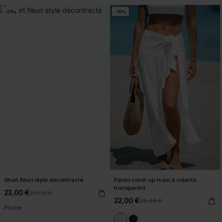
-21%
-15%
Short fleuri style décontracté
Paréo cover up maxi à volants
transparent
23,00 €
29,00 €
22,00 €
26,00 €
Poche