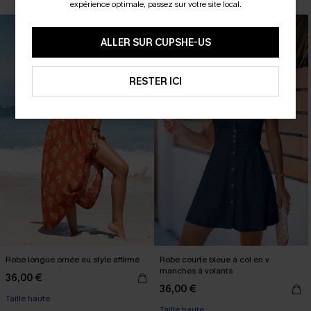
expérience optimale, passez sur votre site local.
ALLER SUR CUPSHE-US
RESTER ICI
Robe longue ornée au style affirmé
Robe courte bleue à col en v
manches à volants
36,00 €
36,00 €
Taille haute
Taille haute