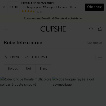
EXCLU APP 📲 -15% SUPP.
Obtenez
Téléchargez pour -15% supp. + livraison offerts !
Abonnement E-mail : -25% dès 4 achetés >>
50 k+
* Livraison éclair 2-3 jours ouvrés >>
Robe fête cintrée
130
articles
Filtres
TRIER PAR
Soldes
Noir
Blanc