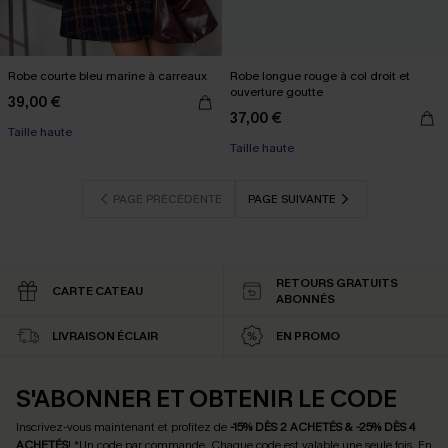
Robe courte bleu marine à carreaux
Robe longue rouge à col droit et
ouverture goutte
39,00 €
37,00 €
Taille haute
Taille haute
PAGE PRÉCÉDENTE
PAGE SUIVANTE
RETOURS GRATUITS
CARTE CATEAU
ABONNÉS
LIVRAISON ÉCLAIR
EN PROMO
S'ABONNER ET OBTENIR LE CODE
Inscrivez-vous maintenant et profitez de
-15% DÈS 2 ACHETÉS & -25% DÈS 4
ACHETÉS
! *Un code par commande. Chaque code est valable une seule fois.
En