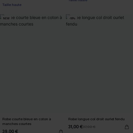
Taille haute
Taille haute
NEW
-16%
Robe courte bleue en coton à
Robe longue col droit ourlet fendu
manches courtes
31,00 €
37,00 €
39,00 €