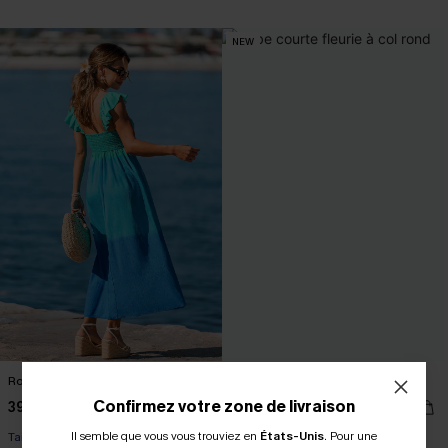
NEW
Robe longue ombrée
Robe courte fleurie à col rond
Confirmez votre zone de livraison
39,00 €
37,00 €
Il semble que vous vous trouviez en
États-Unis
.
Pour une
Taille haute
Taille haute