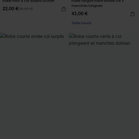
Robe mini à col surplis ruchée
Robe longue noire florale col V
manches longues
22,00 €
26,00 €
43,00 €
Taille haute