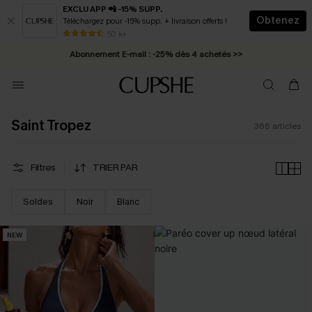
EXCLU APP 📲 -15% SUPP.
Obtenez
Téléchargez pour -15% supp. + livraison offerts !
Abonnement E-mail : -25% dès 4 achetés >>
50 k+
* Livraison éclair 2-3 jours ouvrés >>
Saint Tropez
366
articles
Filtres
TRIER PAR
Soldes
Noir
Blanc
NEW