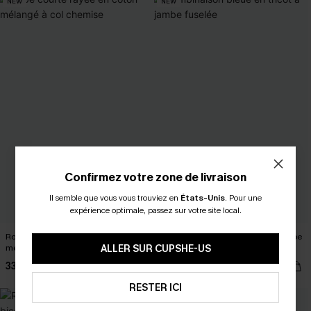
NEW
NEW
Confirmez votre zone de livraison
Il semble que vous vous trouviez en
États-Unis
.
Pour une
expérience optimale, passez sur votre site local.
Robe courte rayée en coton
Combinaison bleue en tricot à jambe
mélangé à col chemise
ALLER SUR CUPSHE-US
fuselée
33,00 €
37,00 €
RESTER ICI