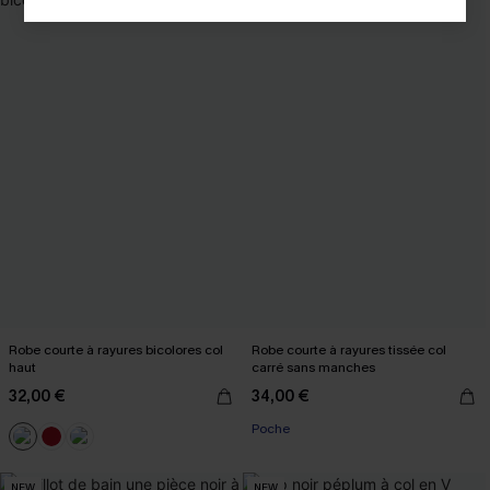
Robe courte à rayures bicolores col
Robe courte à rayures tissée col
haut
carré sans manches
32,00 €
34,00 €
Poche
NEW
NEW