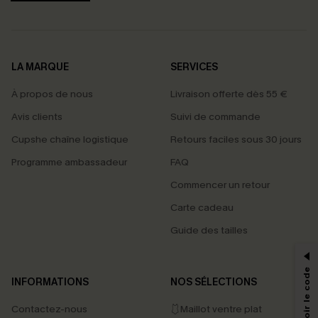
LA MARQUE
SERVICES
À propos de nous
Livraison offerte dès 55 €
Avis clients
Suivi de commande
Cupshe chaîne logistique
Retours faciles sous 30 jours
Programme ambassadeur
FAQ
Commencer un retour
Carte cadeau
PROFITEZ DE -15%
Guide des tailles
-15% dès 2 Achetés par E-mail
*Un code par commande, valable une seule fois.
INFORMATIONS
NOS SÉLECTIONS
Contactez-nous
🩱Maillot ventre plat