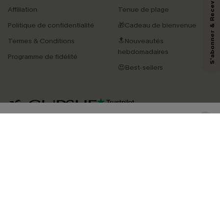
S'abonner & Recevoir le code
En soumettant votre adresse e-mail, vous acceptez de recevoir des e-mails
Affiliation
Tenue de plage
marketing (y compris du contenu généré par l'IA) de Cupshe et
reconnaissez avoir pris connaissance de nos
Termes & Conditions
. Nous
Politique de confidentialité
🎁Cadeau de bienvenue
pouvons utiliser les données collectées sur notre site ainsi que des
technologies de suivi, telles que des pixels intégrés à nos e-mails, afin de
Termes & Conditions
🔝Nouveautés
savoir si ceux-ci ont été ouverts, de mesurer votre engagement, de
personnaliser nos contenus et nos offres, et de vous recommander des
hebdomadaires
Programme de fidélité
produits susceptibles de vous intéresser, conformément à notre
Politique de
confidentialité
. Vous pouvez vous désabonner à tout moment.
😍Best-sellers
S'ABONNER
4.4
TÉLÉCHARGEZ L’APP CUPSHE
SUIVEZ-NOUS