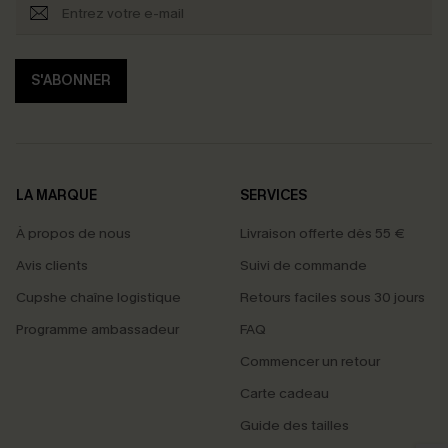
S'ABONNER
LA MARQUE
SERVICES
À propos de nous
Livraison offerte dès 55 €
Avis clients
Suivi de commande
Cupshe chaîne logistique
Retours faciles sous 30 jours
Programme ambassadeur
FAQ
Commencer un retour
Carte cadeau
PROFITEZ DE -15%
Guide des tailles
-15% dès 2 Achetés par E-mail