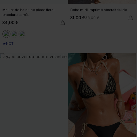
Maillot de bain une pièce floral
Robe midi imprimé abstrait fluide
encolure carrée
31,00 €
36,00 €
34,00 €
🔥HOT
-15%