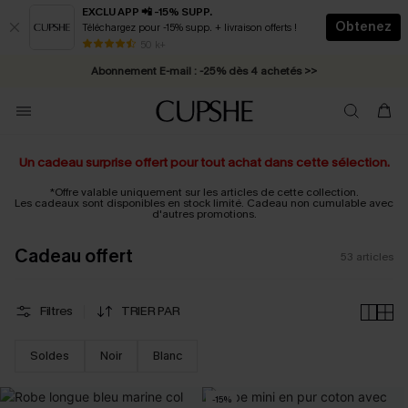
EXCLU APP 📲 -15% SUPP.
Obtenez
Téléchargez pour -15% supp. + livraison offerts !
Abonnement E-mail : -25% dès 4 achetés >>
50 k+
* Livraison éclair 2-3 jours ouvrés >>
Un cadeau surprise offert pour tout achat dans cette sélection.
*Offre valable uniquement sur les articles de cette collection.
Les cadeaux sont disponibles en stock limité. Cadeau non cumulable avec
d'autres promotions.
Cadeau offert
53
articles
Filtres
TRIER PAR
Soldes
Noir
Blanc
-15%