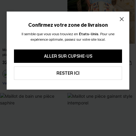
Confirmez votre zone de livraison
Il semble que vous vous trouviez en
États-Unis
.
Pour une
expérience optimale, passez sur votre site local.
Maillot de bain une pièce noir ventre
Haut tropical à col en v sans
plat bretelle ajustable
manches fluide
ALLER SUR CUPSHE-US
32,00 €
20,00 €
24,00 €
RESTER ICI
Ventre plat