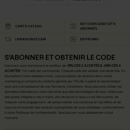
RETOURS GRATUITS
CARTE CATEAU
ABONNÉS
LIVRAISON ÉCLAIR
EN PROMO
S'ABONNER ET OBTENIR LE CODE
Inscrivez-vous maintenant et profitez de
-15% DÈS 2 ACHETÉS & -25% DÈS 4
ACHETÉS
! *Un code par commande. Chaque code est valable une seule fois.
En
soumettant votre adresse e-mail, vous acceptez de recevoir des e-mails
marketing (y compris du contenu généré par l'IA) de Cupshe et reconnaissez
avoir pris connaissance de nos
Termes & Conditions
. Nous pouvons utiliser les
données collectées sur notre site ainsi que des technologies de suivi, telles que
des pixels intégrés à nos e-mails, afin de savoir si ceux-ci ont été ouverts, de
mesurer votre engagement, de personnaliser nos contenus et nos offres, et de
vous recommander des produits susceptibles de vous intéresser, conformément
à notre
Politique de confidentialité
. Vous pouvez vous désabonner à tout
moment.