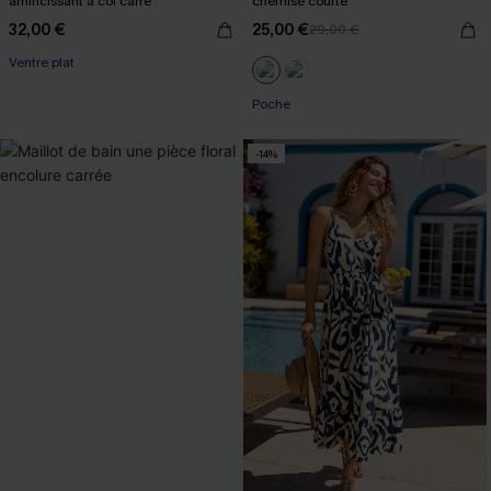
amincissant à col carré
chemise courte
32,00 €
25,00 €
29,00 €
Ventre plat
Poche
-14%