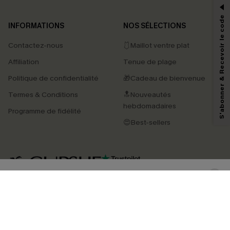
*Un code par commande, valable une seule fois.
S'abonner & Recevoir le code
INFORMATIONS
NOS SÉLECTIONS
Contactez-nous
🩱Maillot ventre plat
En soumettant votre adresse e-mail, vous acceptez de recevoir des e-mails
Affiliation
Tenue de plage
marketing (y compris du contenu généré par l'IA) de Cupshe et
reconnaissez avoir pris connaissance de nos
Termes & Conditions
. Nous
Politique de confidentialité
🎁Cadeau de bienvenue
pouvons utiliser les données collectées sur notre site ainsi que des
technologies de suivi, telles que des pixels intégrés à nos e-mails, afin de
Termes & Conditions
🔝Nouveautés
savoir si ceux-ci ont été ouverts, de mesurer votre engagement, de
personnaliser nos contenus et nos offres, et de vous recommander des
hebdomadaires
Programme de fidélité
produits susceptibles de vous intéresser, conformément à notre
Politique de
confidentialité
. Vous pouvez vous désabonner à tout moment.
😍Best-sellers
S'ABONNER
4.4
TÉLÉCHARGEZ L’APP CUPSHE