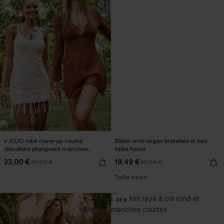
x JOJO robe cover-up courte
Bikini orné larges bretelles et bas
décolleté plongeant manches
taille haute
longues
33,00 €
19,49 €
39,00 €
39,00 €
Taille haute
NEW