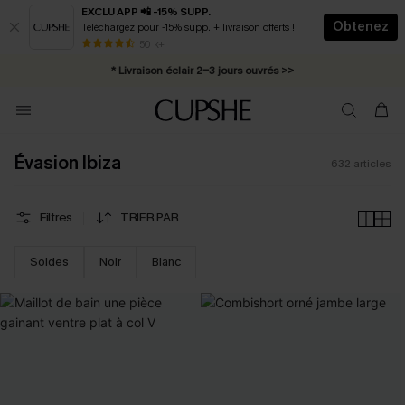
EXCLU APP 📲 -15% SUPP.
Obtenez
Téléchargez pour -15% supp. + livraison offerts !
Abonnement E-mail : -25% dès 4 achetés >>
50 k+
* Livraison éclair 2-3 jours ouvrés >>
Évasion Ibiza
632
articles
Filtres
TRIER PAR
Soldes
Noir
Blanc