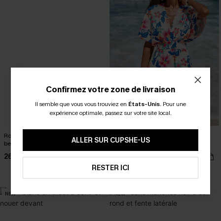
Confirmez votre zone de livraison
Il semble que vous vous trouviez en
États-Unis
.
Pour une
expérience optimale, passez sur votre site local.
Robe cover up courte à chevrons
Robe courte fleurie pour toutes les
ALLER SUR CUPSHE-US
beige en tricot
occasions
26,00 €
29,00 €
32,00 €
RESTER ICI
Poche
NEW
NEW