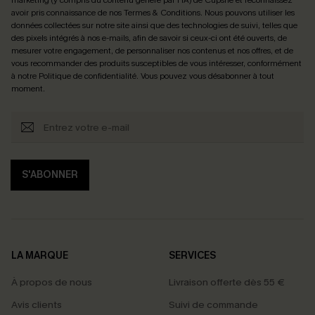
marketing (y compris du contenu généré par l'IA) de Cupshe et reconnaissez
avoir pris connaissance de nos
Termes & Conditions
. Nous pouvons utiliser les
données collectées sur notre site ainsi que des technologies de suivi, telles que
des pixels intégrés à nos e-mails, afin de savoir si ceux-ci ont été ouverts, de
mesurer votre engagement, de personnaliser nos contenus et nos offres, et de
vous recommander des produits susceptibles de vous intéresser, conformément
à notre
Politique de confidentialité
. Vous pouvez vous désabonner à tout
moment.
S'ABONNER
LA MARQUE
SERVICES
À propos de nous
Livraison offerte dès 55 €
Avis clients
Suivi de commande