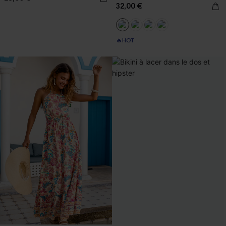
32,00 €
🔥HOT