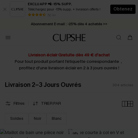
EXCLU APP 📲 -15% SUPP.
Obtenez
Téléchargez pour -15% supp. + livraison offerts !
Abonnement E-mail : -25% dès 4 achetés >>
50 k+
* Livraison éclair 2-3 jours ouvrés >>
Livraison éclair Gratuite dès 49 € d'achat
Pour tout produit portant l'étiquette correspondante，
profitez d'une livraison éclair en 2 à 3 jours ouvrés !
Livraison 2–3 Jours Ouvrés
304
articles
Filtres
TRIER PAR
Soldes
Noir
Blanc
-14%