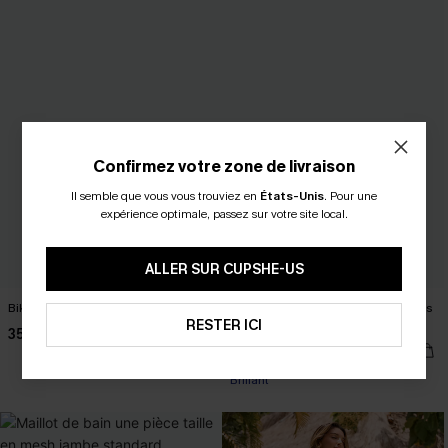
Confirmez votre zone de livraison
Il semble que vous vous trouviez en
États-Unis
.
Pour une
expérience optimale, passez sur votre site local.
ALLER SUR CUPSHE-US
Bikini marron larges bretelles
Bikini noir bretelles ajustables et bas
RESTER ICI
couverture classique
35,00 €
35,00 €
Brillant