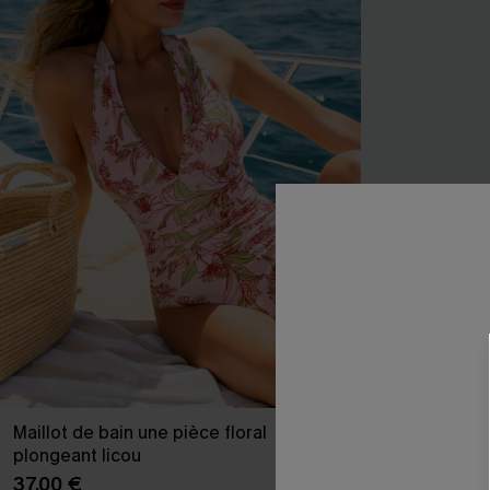
Maillot de bain une pièce floral
Maillot de bai
plongeant licou
amincissant v
37,00 €
35,00 €