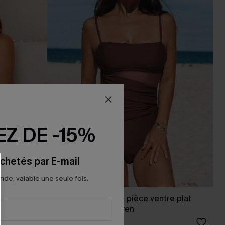
Z DE -15%
chetés par E-mail
e, valable une seule fois.
al jambe
Maillot de bain une pièce ventre plat
support buste moyen
32,00 €