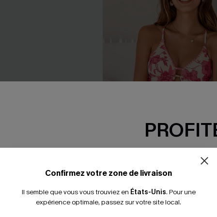
PROFITE
-15% dès 2 A
*Un code par command
Confirmez votre zone de livraison
n une pièce à dos nu
Maillot de bain une pièce flor
Il semble que vous vous trouviez en
États-Unis
.
Pour une
ert
standard col plongeant
expérience optimale, passez sur votre site local.
39,00 €