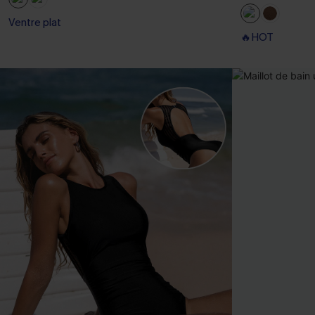
Ventre plat
🔥HOT