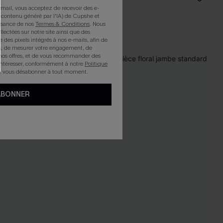
mail, vous acceptez de recevoir des e-
 contenu généré par l'IA) de Cupshe et
issance de nos
Termes & Conditions
. Nous
Ventre plat
llectées sur notre site ainsi que des
e des pixels intégrés à nos e-mails, afin de
rts, de mesurer votre engagement, de
nos offres, et de vous recommander des
intéresser, conformément à notre
Politique
z vous désabonner à tout moment.
ABONNER