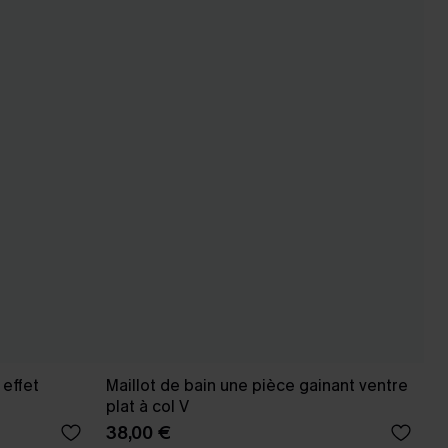
 effet
Maillot de bain une pièce gainant ventre
plat à col V
38,00 €