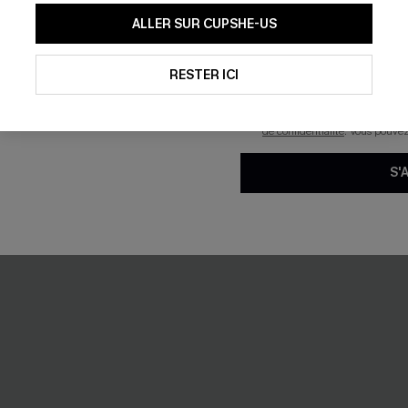
En soumettant votre adresse e-
ALLER SUR CUPSHE-US
mails marketing (y compris du
reconnaissez avoir pris conna
pouvons utiliser les données co
technologies de suivi, telles qu
RESTER ICI
savoir si ceux-ci ont été ouve
personnaliser nos contenus et 
produits susceptibles de vous 
NEW
de confidentialité
. Vous pouve
S'