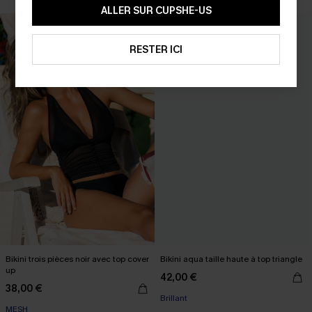
ALLER SUR CUPSHE-US
RESTER ICI
Bikini trois pièces noir avec top cover
Bikini aqua taille haute à top triangle
up
42,00 €
38,00 €
Brillant
MESH