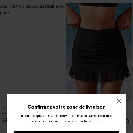
Confirmez votre zone de livraison
Bikini trois pièces abstrait avec
Jupe de bain noire jambe standard
paréo
couverture classique
Il semble que vous vous trouviez en
États-Unis
.
Pour une
34,00 €
25,00 €
expérience optimale, passez sur votre site local.
Taille haute