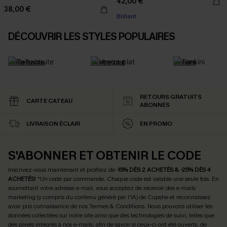
42,00 €
38,00 €
Brillant
DÉCOUVRIR LES STYLES POPULAIRES
Taille haute
Ventre plat
Tankini
RETOURS GRATUITS
CARTE CATEAU
ABONNÉS
LIVRAISON ÉCLAIR
EN PROMO
S'ABONNER ET OBTENIR LE CODE
Inscrivez-vous maintenant et profitez de
-15% DÈS 2 ACHETÉS & -25% DÈS 4
ACHETÉS
! *Un code par commande. Chaque code est valable une seule fois.
En
soumettant votre adresse e-mail, vous acceptez de recevoir des e-mails
marketing (y compris du contenu généré par l'IA) de Cupshe et reconnaissez
avoir pris connaissance de nos
Termes & Conditions
. Nous pouvons utiliser les
données collectées sur notre site ainsi que des technologies de suivi, telles que
des pixels intégrés à nos e-mails, afin de savoir si ceux-ci ont été ouverts, de