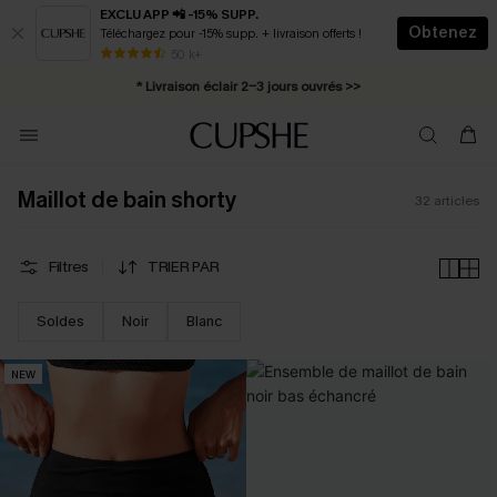
EXCLU APP 📲 -15% SUPP.
Obtenez
Téléchargez pour -15% supp. + livraison offerts !
Abonnement E-mail : -25% dès 4 achetés >>
50 k+
* Livraison éclair 2-3 jours ouvrés >>
Maillot de bain shorty
32
articles
Filtres
TRIER PAR
Soldes
Noir
Blanc
NEW