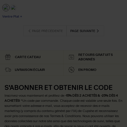
Ventre Plat +
PAGE PRÉCÉDENTE
PAGE SUIVANTE
RETOURS GRATUITS
CARTE CATEAU
ABONNÉS
LIVRAISON ÉCLAIR
EN PROMO
S'ABONNER ET OBTENIR LE CODE
Inscrivez-vous maintenant et profitez de
-15% DÈS 2 ACHETÉS & -25% DÈS 4
ACHETÉS
! *Un code par commande. Chaque code est valable une seule fois.
En
soumettant votre adresse e-mail, vous acceptez de recevoir des e-mails
marketing (y compris du contenu généré par l'IA) de Cupshe et reconnaissez
avoir pris connaissance de nos
Termes & Conditions
. Nous pouvons utiliser les
données collectées sur notre site ainsi que des technologies de suivi, telles que
des pixels intégrés à nos e-mails, afin de savoir si ceux-ci ont été ouverts, de