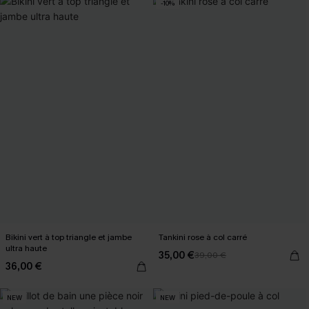
-10%
Bikini vert à top triangle et jambe
Tankini rose à col carré
ultra haute
35,00 €
39,00 €
36,00 €
NEW
NEW