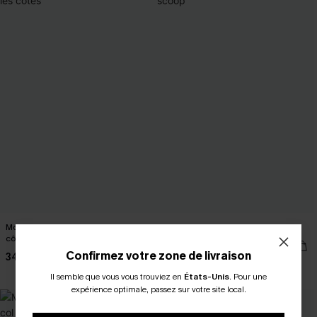
Monokini bordeaux Nouer sur les
Bikini jaune taille haute à col scoop
côtés
42,00 €
Confirmez votre zone de livraison
34,00 €
Taille haute
Il semble que vous vous trouviez en
États-Unis
.
Pour une
expérience optimale, passez sur votre site local.