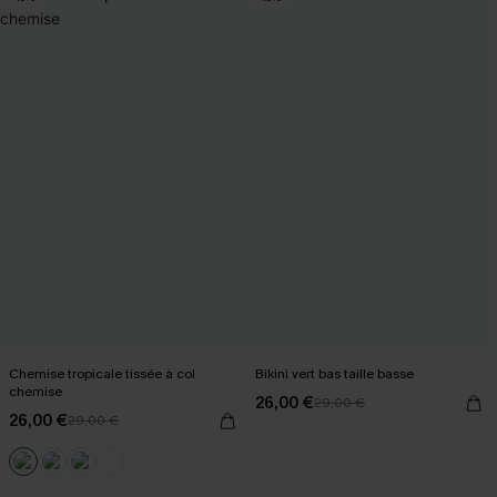
Chemise tropicale tissée à col
Bikini vert bas taille basse
chemise
26,00 €
29,00 €
26,00 €
29,00 €