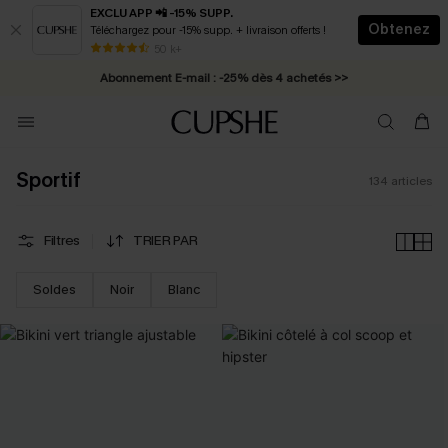
EXCLU APP 📲 -15% SUPP.
Obtenez
Téléchargez pour -15% supp. + livraison offerts !
Abonnement E-mail : -25% dès 4 achetés >>
50 k+
* Livraison éclair 2-3 jours ouvrés >>
Sportif
134
articles
Filtres
TRIER PAR
Soldes
Noir
Blanc