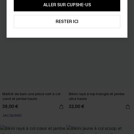
ALLER SUR CUPSHE-US
RESTER ICI
Maillot de bain une pièce vert à col
Bikini rayé à top triangle et jambe
carré et jambe haute
ultra haute
39,00 €
32,00 €
JACQUARD