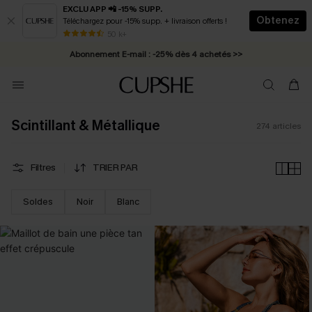
EXCLU APP 📲 -15% SUPP.
Obtenez
Téléchargez pour -15% supp. + livraison offerts !
Abonnement E-mail : -25% dès 4 achetés >>
50 k+
* Livraison éclair 2-3 jours ouvrés >>
Scintillant & Métallique
274
articles
Filtres
TRIER PAR
Soldes
Noir
Blanc