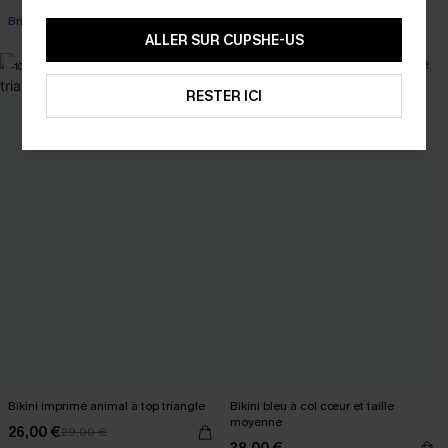
Brillant
ALLER SUR CUPSHE-US
-10%
RESTER ICI
Bikini imprimé animal à top triangle
Bikini bleu à col cœur et taille
moyenne
26,00 €
29,00 €