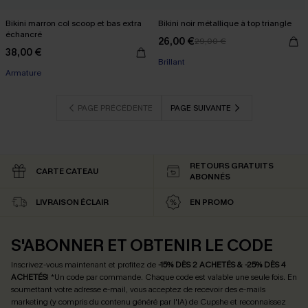
Bikini marron col scoop et bas extra
Bikini noir métallique à top triangle
échancré
26,00 €
29,00 €
38,00 €
Brillant
Armature
PAGE PRÉCÉDENTE
PAGE SUIVANTE
RETOURS GRATUITS
CARTE CATEAU
ABONNÉS
LIVRAISON ÉCLAIR
EN PROMO
S'ABONNER ET OBTENIR LE CODE
Inscrivez-vous maintenant et profitez de
-15% DÈS 2 ACHETÉS & -25% DÈS 4
ACHETÉS
! *Un code par commande. Chaque code est valable une seule fois.
En
soumettant votre adresse e-mail, vous acceptez de recevoir des e-mails
marketing (y compris du contenu généré par l'IA) de Cupshe et reconnaissez