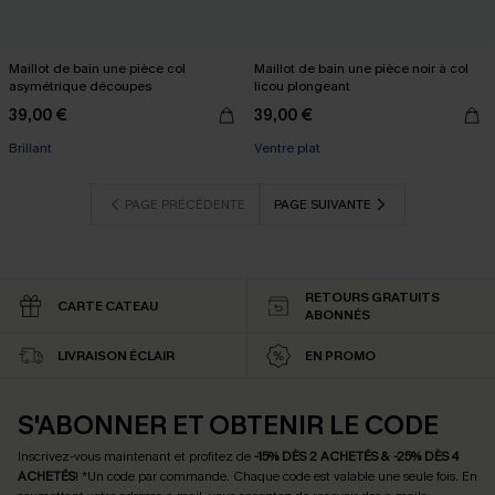
Maillot de bain une pièce col
Maillot de bain une pièce noir à col
asymétrique découpes
licou plongeant
39,00 €
39,00 €
Brillant
Ventre plat
PAGE PRÉCÉDENTE
PAGE SUIVANTE
RETOURS GRATUITS
CARTE CATEAU
ABONNÉS
LIVRAISON ÉCLAIR
EN PROMO
S'ABONNER ET OBTENIR LE CODE
Inscrivez-vous maintenant et profitez de
-15% DÈS 2 ACHETÉS & -25% DÈS 4
ACHETÉS
! *Un code par commande. Chaque code est valable une seule fois.
En