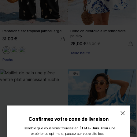
Pantalon tissé tropical jambe large
Robe en dentelle à imprimé floral
paisley
31,00 €
28,00 €
33,00 €
Taille haute
Poche
-15%
Confirmez votre zone de livraison
Il semble que vous vous trouviez en
États-Unis
.
Pour une
expérience optimale, passez sur votre site local.