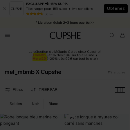
EXCLU APP 📲 -15% SUPP.
Obtenez
Téléchargez pour -15% supp. + livraison offerts !
Abonnement E-mail : -25% dès 4 achetés >>
50 k+
* Livraison éclair 2-3 jours ouvrés >>
La sélection de Mélanie Colas chez Cupshe
!
Colas15
(
--15% dès 59€ sur tout le site
)
Merci20
(
--20% dès 92€ sur tout le site
)
mel_mbmb X Cupshe
119
articles
Filtres
TRIER PAR
Soldes
Noir
Blanc
-15%