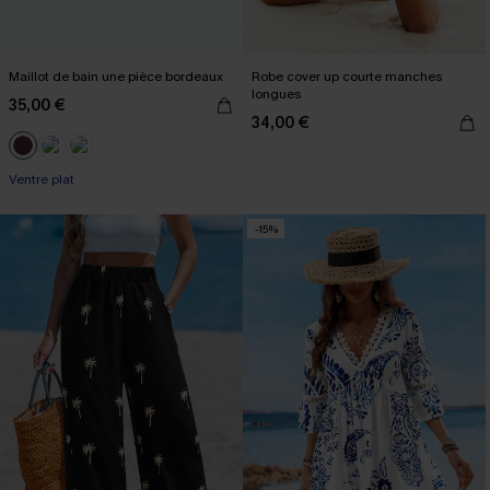
Maillot de bain une pièce bordeaux
Robe cover up courte manches
longues
35,00 €
34,00 €
Ventre plat
-15%