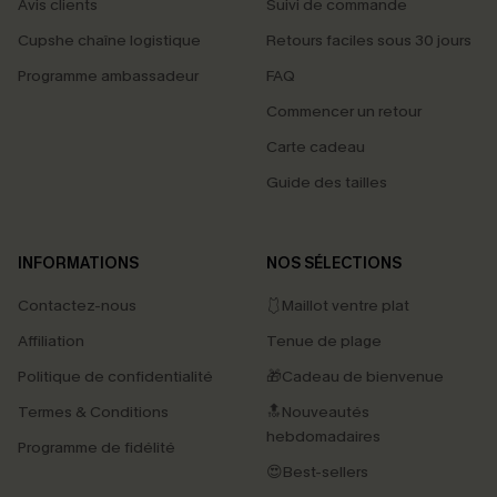
Avis clients
Suivi de commande
Cupshe chaîne logistique
Retours faciles sous 30 jours
Programme ambassadeur
FAQ
Commencer un retour
Carte cadeau
Guide des tailles
INFORMATIONS
NOS SÉLECTIONS
Contactez-nous
🩱Maillot ventre plat
Affiliation
Tenue de plage
Politique de confidentialité
🎁Cadeau de bienvenue
Termes & Conditions
🔝Nouveautés
hebdomadaires
Programme de fidélité
😍Best-sellers