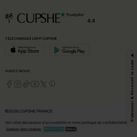
4.4
PROFITEZ DE -15%
TÉLÉCHARGEZ L’APP CUPSHE
-15% dès 2 Achetés par E-mail
*Un code par commande, valable une seule fois.
S'abonner & Recevoir le code
SUIVEZ-NOUS
En soumettant votre adresse e-mail, vous acceptez de recevoir des e-mails
marketing (y compris du contenu généré par l'IA) de Cupshe et
reconnaissez avoir pris connaissance de nos
Termes & Conditions
. Nous
pouvons utiliser les données collectées sur notre site ainsi que des
technologies de suivi, telles que des pixels intégrés à nos e-mails, afin de
savoir si ceux-ci ont été ouverts, de mesurer votre engagement, de
©2026 CUPSHE FRANCE
personnaliser nos contenus et nos offres, et de vous recommander des
produits susceptibles de vous intéresser, conformément à notre
Politique de
Voir nôtre
déclaration d'accessibilité
et notre
politique de confidentialité.
confidentialité
. Vous pouvez vous désabonner à tout moment.
Gestion des cookies