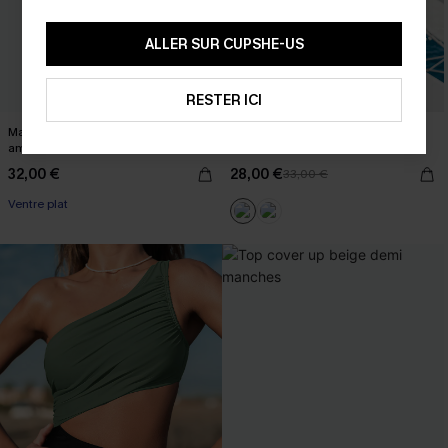
ALLER SUR CUPSHE-US
RESTER ICI
Maillot de bain une pièce ventre plat
Top cover up en tricot à rayures col
amincissant ruché
rond
32,00 €
28,00 €
33,00 €
Ventre plat