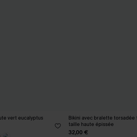
aute vert eucalyptus
Bikini avec bralette torsadée 
taille haute épissée
32,00 €