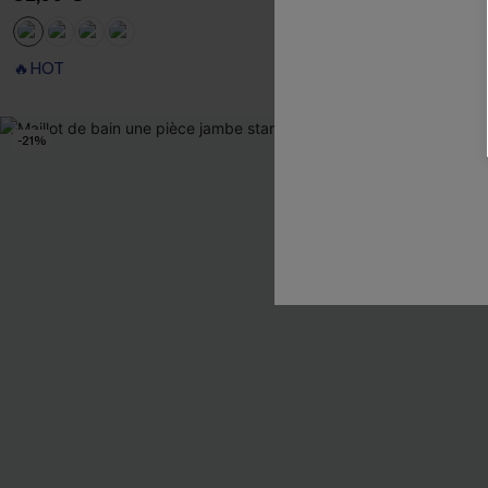
🔥HOT
Ventre plat
-21%