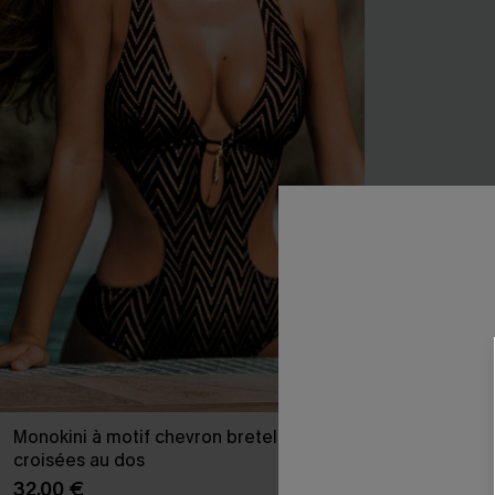
Monokini à motif chevron bretelles
Maillot une pi
croisées au dos
amincissant à
32,00 €
38,00 €