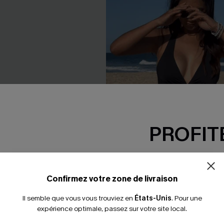
PROFITE
-15% dès 2 A
*Un code par command
Confirmez votre zone de livraison
èce ventre plat
Maillot de bain une pièce ami
Il semble que vous vous trouviez en
États-Unis
.
Pour une
 manches flottantes
col licou en V
expérience optimale, passez sur votre site local.
35,00 €