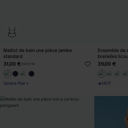
Maillot de bain une pièce jambe
Ensemble de m
standard
bretelles lico
31,00 €
39,00 €
39,00 €
Ventre Plat +
🔥HOT