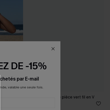
Z DE -15%
chetés par E-mail
e, valable une seule fois.
ncissant à
Maillot de bain une pièce vert fil en V
38,00 €