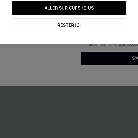
En soumettant votre adresse e-
ALLER SUR CUPSHE-US
mails marketing (y compris du
reconnaissez avoir pris conna
Ventre Plat +
pouvons utiliser les données co
technologies de suivi, telles qu
RESTER ICI
savoir si ceux-ci ont été ouve
personnaliser nos contenus et 
produits susceptibles de vous 
de confidentialité
. Vous pouve
S'