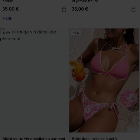
croisé
et jambe haute
35,00 €
35,00 €
MESH
NEW
NEW
Bikini rouge vin décolleté plongeant
Bikini floral tropical à col V