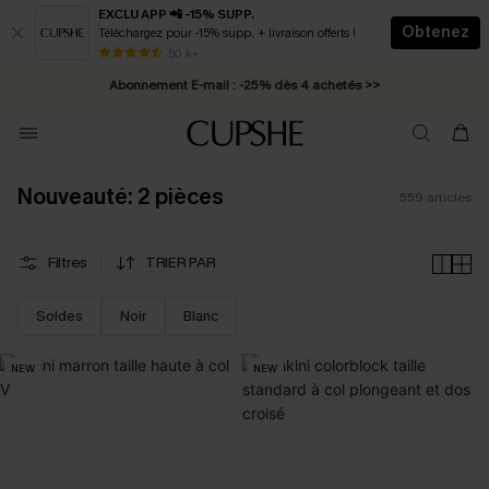
EXCLU APP 📲 -15% SUPP.
Obtenez
Téléchargez pour -15% supp. + livraison offerts !
Abonnement E-mail : -25% dès 4 achetés >>
50 k+
* Livraison éclair 2-3 jours ouvrés >>
Nouveauté: 2 pièces
559
articles
Filtres
TRIER PAR
Soldes
Noir
Blanc
NEW
NEW