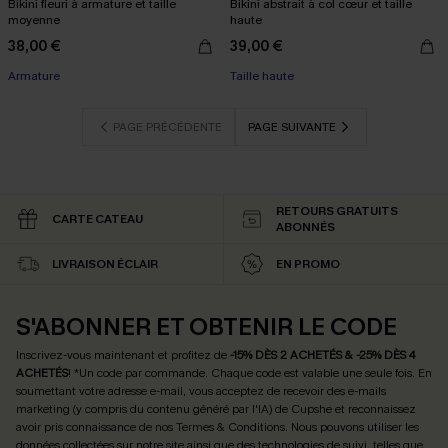
Bikini fleuri à armature et taille
Bikini abstrait à col cœur et taille
moyenne
haute
38,00 €
39,00 €
Armature
Taille haute
PAGE PRÉCÉDENTE
PAGE SUIVANTE
RETOURS GRATUITS
CARTE CATEAU
ABONNÉS
LIVRAISON ÉCLAIR
EN PROMO
S'ABONNER ET OBTENIR LE CODE
Inscrivez-vous maintenant et profitez de
-15% DÈS 2 ACHETÉS & -25% DÈS 4
ACHETÉS
! *Un code par commande. Chaque code est valable une seule fois.
En
soumettant votre adresse e-mail, vous acceptez de recevoir des e-mails
marketing (y compris du contenu généré par l'IA) de Cupshe et reconnaissez
avoir pris connaissance de nos
Termes & Conditions
. Nous pouvons utiliser les
données collectées sur notre site ainsi que des technologies de suivi, telles que