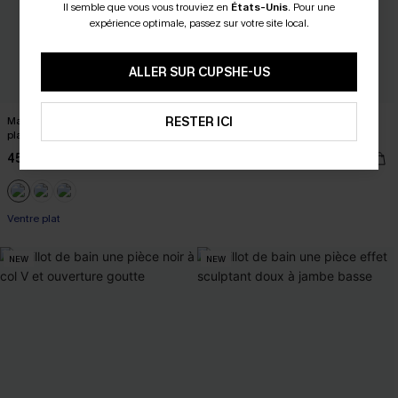
Il semble que vous vous trouviez en
États-Unis
.
Pour une
expérience optimale, passez sur votre site local.
ALLER SUR CUPSHE-US
Maillot de bain une pièce rose ventre
RESTER ICI
Maillot de bain une pièce bleu à col
plat à col montant
en V
45,00 €
39,00 €
Ventre plat
NEW
NEW