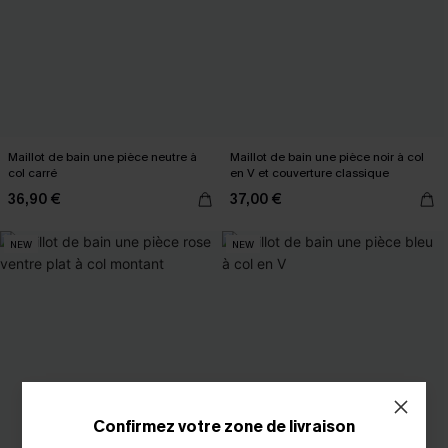
Maillot de bain une pièce neutre à
Maillot de bain une pièce noir à col
col carré
en V et couverture classique
36,90 €
37,00 €
NEW
NEW
Confirmez votre zone de livraison