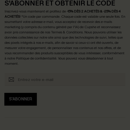
S'ABONNER ET OBTENIR LE CODE
Inscrivez-vous maintenant et profitez de
-15% DÈS 2 ACHETÉS & -25% DÈS 4
ACHETÉS
! *Un code par commande. Chaque code est valable une seule fois.
En
soumettant votre adresse e-mail, vous acceptez de recevoir des e-mails
marketing (y compris du contenu généré par l'IA) de Cupshe et reconnaissez
avoir pris connaissance de nos
Termes & Conditions
. Nous pouvons utiliser les
données collectées sur notre site ainsi que des technologies de suivi, telles que
des pixels intégrés à nos e-mails, afin de savoir si ceux-ci ont été ouverts, de
mesurer votre engagement, de personnaliser nos contenus et nos offres, et de
vous recommander des produits susceptibles de vous intéresser, conformément
à notre
Politique de confidentialité
. Vous pouvez vous désabonner à tout
moment.
S'ABONNER