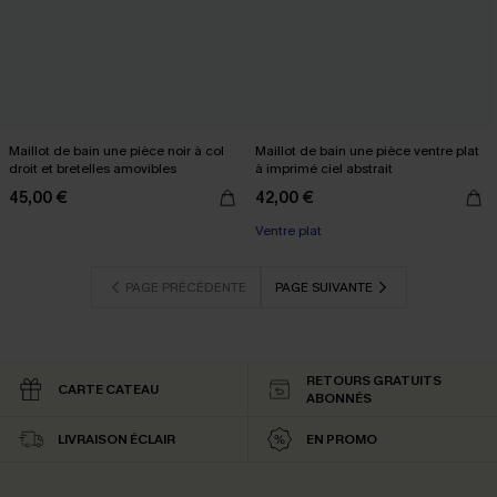
Maillot de bain une pièce noir à col
Maillot de bain une pièce ventre plat
droit et bretelles amovibles
à imprimé ciel abstrait
45,00 €
42,00 €
Ventre plat
PAGE PRÉCÉDENTE
PAGE SUIVANTE
RETOURS GRATUITS
CARTE CATEAU
ABONNÉS
LIVRAISON ÉCLAIR
EN PROMO