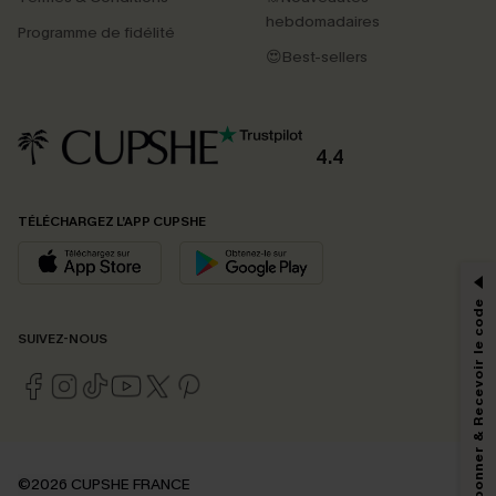
hebdomadaires
Programme de fidélité
😍Best-sellers
4.4
PROFITEZ DE -15%
TÉLÉCHARGEZ L’APP CUPSHE
-15% dès 2 Achetés par E-mail
*Un code par commande, valable une seule fois.
S'abonner & Recevoir le code
SUIVEZ-NOUS
En soumettant votre adresse e-mail, vous acceptez de recevoir des e-mails
marketing (y compris du contenu généré par l'IA) de Cupshe et
reconnaissez avoir pris connaissance de nos
Termes & Conditions
. Nous
pouvons utiliser les données collectées sur notre site ainsi que des
technologies de suivi, telles que des pixels intégrés à nos e-mails, afin de
savoir si ceux-ci ont été ouverts, de mesurer votre engagement, de
©2026 CUPSHE FRANCE
personnaliser nos contenus et nos offres, et de vous recommander des