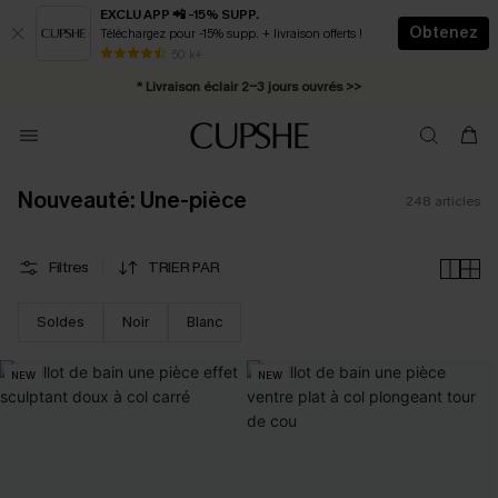
EXCLU APP 📲 -15% SUPP.
Obtenez
Téléchargez pour -15% supp. + livraison offerts !
Abonnement E-mail : -25% dès 4 achetés >>
50 k+
* Livraison éclair 2-3 jours ouvrés >>
Nouveauté: Une-pièce
248
articles
Filtres
TRIER PAR
Soldes
Noir
Blanc
NEW
NEW