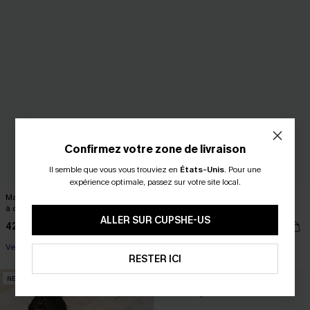
Confirmez votre zone de livraison
Il semble que vous vous trouviez en
États-Unis
.
Pour une
expérience optimale, passez sur votre site local.
Maillot de bain une pièce ventre plat
Maillot de bain une pièce effet
à col montant et dos croisé
sculptant doux à col carré
ALLER SUR CUPSHE-US
42,00 €
44,90 €
Ventre plat
RESTER ICI
NEW
NEW