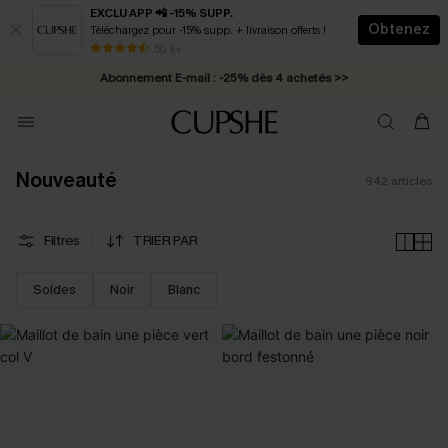
EXCLU APP 📲 -15% SUPP.
Obtenez
Téléchargez pour -15% supp. + livraison offerts !
Abonnement E-mail : -25% dès 4 achetés >>
50 k+
* Livraison éclair 2-3 jours ouvrés >>
Nouveauté
942
articles
Filtres
TRIER PAR
Soldes
Noir
Blanc