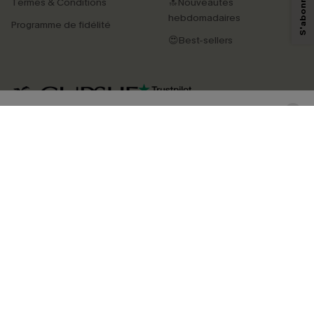
Termes & Conditions
🔝Nouveautés
savoir si ceux-ci ont été ouverts, de mesurer votre engagement, de
personnaliser nos contenus et nos offres, et de vous recommander des
hebdomadaires
Programme de fidélité
produits susceptibles de vous intéresser, conformément à notre
Politique de
confidentialité
. Vous pouvez vous désabonner à tout moment.
😍Best-sellers
S'ABONNER
4.4
TÉLÉCHARGEZ L’APP CUPSHE
SUIVEZ-NOUS
©2026 CUPSHE FRANCE