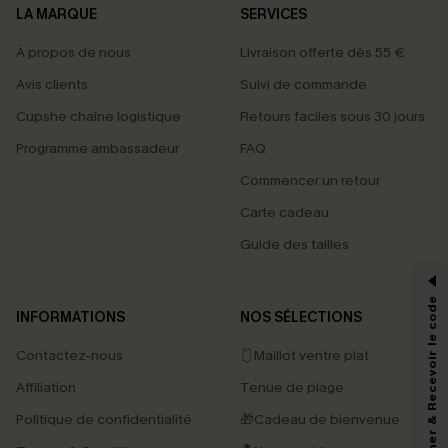
LA MARQUE
SERVICES
À propos de nous
Livraison offerte dès 55 €
Avis clients
Suivi de commande
Cupshe chaîne logistique
Retours faciles sous 30 jours
Programme ambassadeur
FAQ
Commencer un retour
Carte cadeau
PROFITEZ DE -15%
Guide des tailles
-15% dès 2 Achetés par E-mail
*Un code par commande, valable une seule fois.
S'abonner & Recevoir le code
INFORMATIONS
NOS SÉLECTIONS
Contactez-nous
🩱Maillot ventre plat
En soumettant votre adresse e-mail, vous acceptez de recevoir des e-mails
Affiliation
Tenue de plage
marketing (y compris du contenu généré par l'IA) de Cupshe et
reconnaissez avoir pris connaissance de nos
Termes & Conditions
. Nous
Politique de confidentialité
🎁Cadeau de bienvenue
pouvons utiliser les données collectées sur notre site ainsi que des
technologies de suivi, telles que des pixels intégrés à nos e-mails, afin de