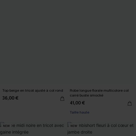
Top beige en tricot ajusté à col rond
Robe longue florale multicolore col
carré buste smocké
36,00 €
41,00 €
Taille haute
NEW
NEW