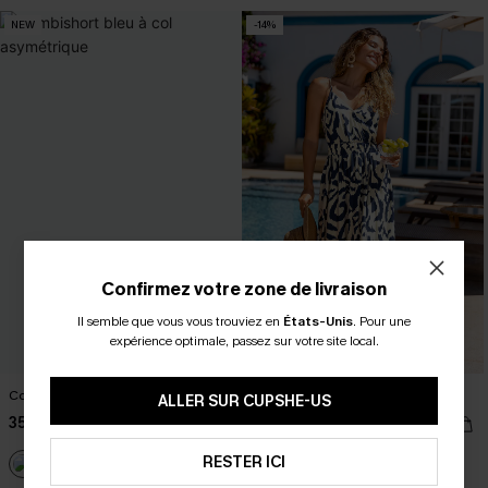
NEW
-14%
Confirmez votre zone de livraison
Il semble que vous vous trouviez en
États-Unis
.
Pour une
expérience optimale, passez sur votre site local.
Combishort bleu à col asymétrique
Robe midi imprimé abstrait fluide
ALLER SUR CUPSHE-US
35,00 €
31,00 €
36,00 €
RESTER ICI