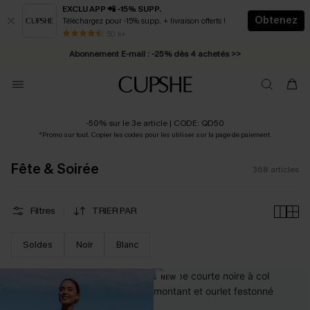
EXCLU APP 📲 -15% SUPP.
Obtenez
Téléchargez pour -15% supp. + livraison offerts !
Abonnement E-mail : -25% dès 4 achetés >>
50 k+
* Livraison éclair 2-3 jours ouvrés >>
-50% sur le 3e article | CODE: QD50
*Promo sur tout. Copier les codes pour les utiliser sur la page de paiement.
Fête & Soirée
368
articles
Filtres
TRIER PAR
Soldes
Noir
Blanc
NEW