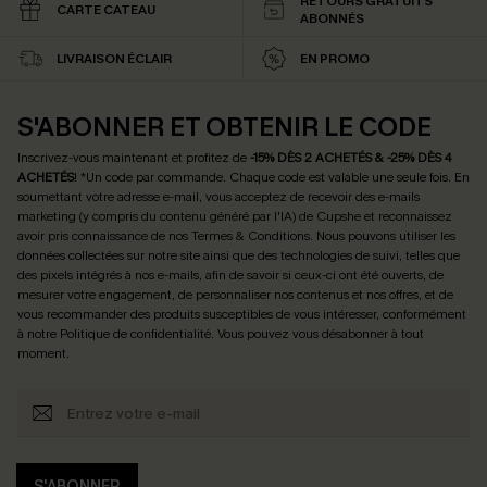
RETOURS GRATUITS
CARTE CATEAU
ABONNÉS
LIVRAISON ÉCLAIR
EN PROMO
S'ABONNER ET OBTENIR LE CODE
Inscrivez-vous maintenant et profitez de
-15% DÈS 2 ACHETÉS & -25% DÈS 4
ACHETÉS
! *Un code par commande. Chaque code est valable une seule fois.
En
soumettant votre adresse e-mail, vous acceptez de recevoir des e-mails
marketing (y compris du contenu généré par l'IA) de Cupshe et reconnaissez
avoir pris connaissance de nos
Termes & Conditions
. Nous pouvons utiliser les
données collectées sur notre site ainsi que des technologies de suivi, telles que
des pixels intégrés à nos e-mails, afin de savoir si ceux-ci ont été ouverts, de
mesurer votre engagement, de personnaliser nos contenus et nos offres, et de
vous recommander des produits susceptibles de vous intéresser, conformément
à notre
Politique de confidentialité
. Vous pouvez vous désabonner à tout
moment.
S'ABONNER