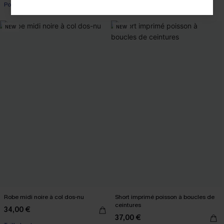
Poche
NEW
NEW
Robe midi noire à col dos-nu
Short imprimé poisson à boucles de
ceintures
34,00 €
37,00 €