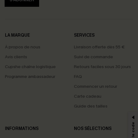
LA MARQUE
SERVICES
À propos de nous
Livraison offerte dès 55 €
Avis clients
Suivi de commande
Cupshe chaîne logistique
Retours faciles sous 30 jours
Programme ambassadeur
FAQ
Commencer un retour
Carte cadeau
PROFITEZ DE -15%
Guide des tailles
-15% dès 2 Achetés par E-mail
*Un code par commande, valable une seule fois.
INFORMATIONS
NOS SÉLECTIONS