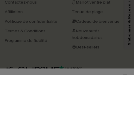
S'abonner & Recevoir le code
Contactez-nous
🩱Maillot ventre plat
En soumettant votre adresse e-mail, vous acceptez de recevoir des e-mails
Affiliation
Tenue de plage
marketing (y compris du contenu généré par l'IA) de Cupshe et
reconnaissez avoir pris connaissance de nos
Termes & Conditions
. Nous
Politique de confidentialité
🎁Cadeau de bienvenue
pouvons utiliser les données collectées sur notre site ainsi que des
technologies de suivi, telles que des pixels intégrés à nos e-mails, afin de
Termes & Conditions
🔝Nouveautés
savoir si ceux-ci ont été ouverts, de mesurer votre engagement, de
personnaliser nos contenus et nos offres, et de vous recommander des
hebdomadaires
Programme de fidélité
produits susceptibles de vous intéresser, conformément à notre
Politique de
confidentialité
. Vous pouvez vous désabonner à tout moment.
😍Best-sellers
S'ABONNER
4.4
TÉLÉCHARGEZ L’APP CUPSHE
SUIVEZ-NOUS