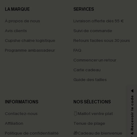
LA MARQUE
SERVICES
À propos de nous
Livraison offerte dès 55 €
Avis clients
Suivi de commande
Cupshe chaîne logistique
Retours faciles sous 30 jours
Programme ambassadeur
FAQ
Commencer un retour
Carte cadeau
PROFITEZ DE -15%
Guide des tailles
-15% dès 2 Achetés par E-mail
*Un code par commande, valable une seule fois.
S'abonner & Recevoir le code
INFORMATIONS
NOS SÉLECTIONS
Contactez-nous
🩱Maillot ventre plat
En soumettant votre adresse e-mail, vous acceptez de recevoir des e-mails
Affiliation
Tenue de plage
marketing (y compris du contenu généré par l'IA) de Cupshe et
reconnaissez avoir pris connaissance de nos
Termes & Conditions
. Nous
Politique de confidentialité
🎁Cadeau de bienvenue
pouvons utiliser les données collectées sur notre site ainsi que des