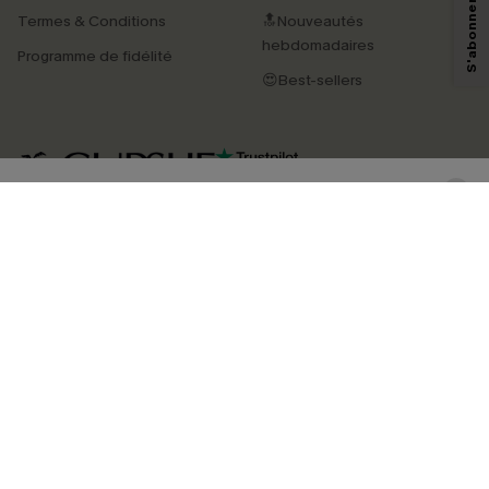
technologies de suivi, telles que des pixels intégrés à nos e-mails, afin de
Termes & Conditions
🔝Nouveautés
savoir si ceux-ci ont été ouverts, de mesurer votre engagement, de
personnaliser nos contenus et nos offres, et de vous recommander des
hebdomadaires
Programme de fidélité
produits susceptibles de vous intéresser, conformément à notre
Politique de
confidentialité
. Vous pouvez vous désabonner à tout moment.
😍Best-sellers
S'ABONNER
4.4
TÉLÉCHARGEZ L’APP CUPSHE
SUIVEZ-NOUS