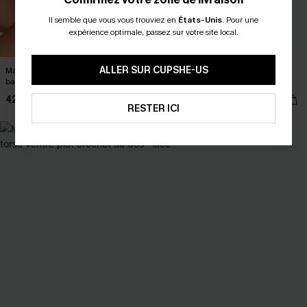
Il semble que vous vous trouviez en
États-Unis
.
Pour une
expérience optimale, passez sur votre site local.
ALLER SUR CUPSHE-US
Maillot de bain une pièce bleu dos
Maillot de bain une pièce à col
bas
scoop
42,00 €
34,00 €
RESTER ICI