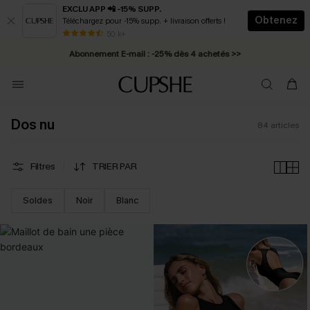
EXCLU APP 📲 -15% SUPP.
Obtenez
Téléchargez pour -15% supp. + livraison offerts !
Abonnement E-mail : -25% dès 4 achetés >>
50 k+
* Livraison éclair 2-3 jours ouvrés >>
Dos nu
84
articles
Filtres
TRIER PAR
Soldes
Noir
Blanc