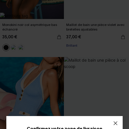
Monokini noir col asymétrique bas
Maillot de bain une pièce violet avec
échancré
bretelles ajustables
35,00 €
37,00 €
Brillant
Confirmez votre zone de livraison