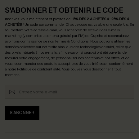
S'ABONNER ET OBTENIR LE CODE
Inscrivez-vous maintenant et profitez de
-15% DÈS 2 ACHETÉS & -25% DÈS 4
ACHETÉS
! *Un code par commande. Chaque code est valable une seule fois.
En
soumettant votre adresse e-mail, vous acceptez de recevoir des e-mails
marketing (y compris du contenu généré par l'IA) de Cupshe et reconnaissez
avoir pris connaissance de nos
Termes & Conditions
. Nous pouvons utiliser les
données collectées sur notre site ainsi que des technologies de suivi, telles que
des pixels intégrés à nos e-mails, afin de savoir si ceux-ci ont été ouverts, de
mesurer votre engagement, de personnaliser nos contenus et nos offres, et de
vous recommander des produits susceptibles de vous intéresser, conformément
à notre
Politique de confidentialité
. Vous pouvez vous désabonner à tout
moment.
S'ABONNER