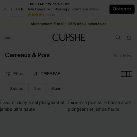
EXCLU APP 📲 -15% SUPP.
Obtenez
Téléchargez pour -15% supp. + livraison offerts !
Abonnement E-mail : -25% dès 4 achetés >>
50 k+
* Livraison éclair 2-3 jours ouvrés >>
Carreaux & Pois
80
articles
Filtres
TRIER PAR
Soldes
Noir
Blanc
-10%
NEW