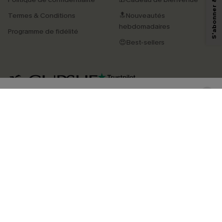
pouvons utiliser les données collectées sur notre site ainsi que des
technologies de suivi, telles que des pixels intégrés à nos e-mails, afin de
Termes & Conditions
🔝Nouveautés
savoir si ceux-ci ont été ouverts, de mesurer votre engagement, de
personnaliser nos contenus et nos offres, et de vous recommander des
hebdomadaires
Programme de fidélité
produits susceptibles de vous intéresser, conformément à notre
Politique de
confidentialité
. Vous pouvez vous désabonner à tout moment.
😍Best-sellers
S'ABONNER
4.3
TÉLÉCHARGEZ L’APP CUPSHE
SUIVEZ-NOUS