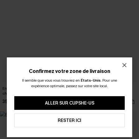
Confirmez votre zone de livraison
Il semble que vous vous trouviez en
États-Unis
.
Pour une
expérience optimale, passez sur votre site local.
Ensemble pyjama à pois et col
Bikini floral à top triangle et jambe
chemise
extra haute
35,00 €
32,00 €
ALLER SUR CUPSHE-US
RESTER ICI