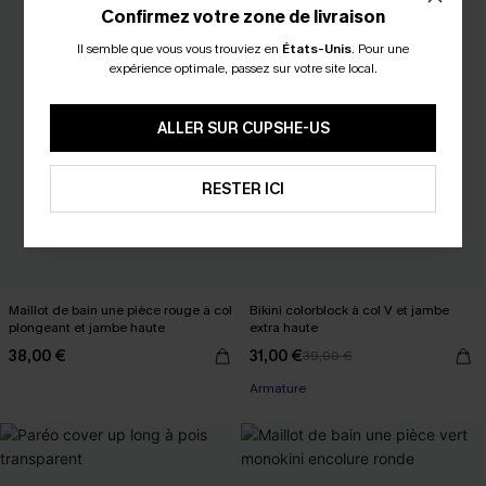
Confirmez votre zone de livraison
Il semble que vous vous trouviez en
États-Unis
.
Pour une
expérience optimale, passez sur votre site local.
ALLER SUR CUPSHE-US
RESTER ICI
Maillot de bain une pièce rouge à col
Bikini colorblock à col V et jambe
plongeant et jambe haute
extra haute
38,00 €
31,00 €
39,00 €
Armature