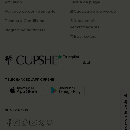
Affiliation
Tenue de plage
Politique de confidentialité
🎁Cadeau de bienvenue
Termes & Conditions
🔝Nouveautés
hebdomadaires
Programme de fidélité
😍Best-sellers
4.4
PROFITEZ DE -15%
TÉLÉCHARGEZ L’APP CUPSHE
-15% dès 2 Achetés par E-mail
*Un code par commande, valable une seule fois.
S'abonner & Recevoir le code
SUIVEZ-NOUS
En soumettant votre adresse e-mail, vous acceptez de recevoir des e-mails
marketing (y compris du contenu généré par l'IA) de Cupshe et