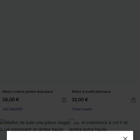
Bikini crème jambe standard
Bikini à motif ethnique
38,00 €
32,00 €
JACQUARD
Taille haute
-21%