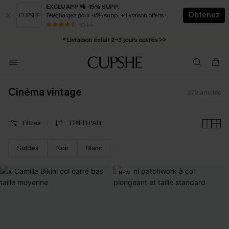
EXCLU APP 📲 -15% SUPP.
Obtenez
Téléchargez pour -15% supp. + livraison offerts !
Abonnement E-mail : -25% dès 4 achetés >>
50 k+
* Livraison éclair 2-3 jours ouvrés >>
Cinéma vintage
279
articles
Filtres
TRIER PAR
Soldes
Noir
Blanc
NEW