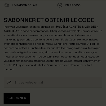
LIVRAISON ÉCLAIR
EN PROMO
S'ABONNER ET OBTENIR LE CODE
Inscrivez-vous maintenant et profitez de
-15% DÈS 2 ACHETÉS & -25% DÈS 4
ACHETÉS
! *Un code par commande. Chaque code est valable une seule fois.
En
soumettant votre adresse e-mail, vous acceptez de recevoir des e-mails
marketing (y compris du contenu généré par l'IA) de Cupshe et reconnaissez
avoir pris connaissance de nos
Termes & Conditions
. Nous pouvons utiliser les
données collectées sur notre site ainsi que des technologies de suivi, telles que
des pixels intégrés à nos e-mails, afin de savoir si ceux-ci ont été ouverts, de
mesurer votre engagement, de personnaliser nos contenus et nos offres, et de
vous recommander des produits susceptibles de vous intéresser, conformément
à notre
Politique de confidentialité
. Vous pouvez vous désabonner à tout
moment.
S'ABONNER