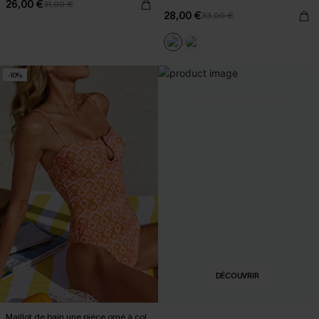
26,00 €
31,00 €
28,00 €
33,00 €
-10%
LIVRAISON ÉCLAIR
Recevez votre commande en 2 à 3 jours ouvrables
DÉCOUVRIR
Maillot de bain une pièce orné à col