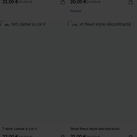
33,00 €
20,00 €
39,00 €
24,00 €
Poche
-8%
-21%
T-shirt camel à col V
Short fleuri style décontracté
22,00 €
23,00 €
24,00 €
29,00 €