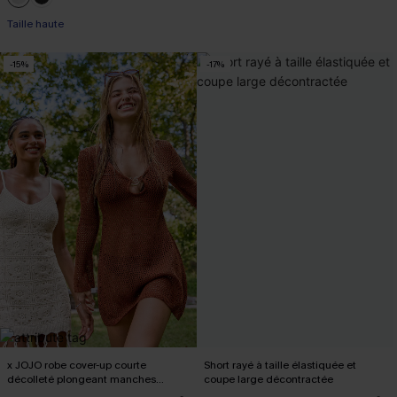
Taille haute
-15%
-17%
x JOJO robe cover-up courte
Short rayé à taille élastiquée et
décolleté plongeant manches
coupe large décontractée
longues