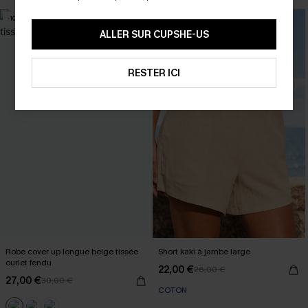
-10%
-15%
ALLER SUR CUPSHE-US
RESTER ICI
Robe cover up longue beige tissée
Short kaki à jambe large
ourlet fendu
22,00 €
26,00 €
27,00 €
30,00 €
COTON