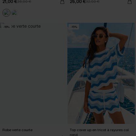
21,00 €
26,00 €
26,00 €
32,00 €
-16%
-15%
Robe verte courte
Top cover up en tricot à rayures col
rond