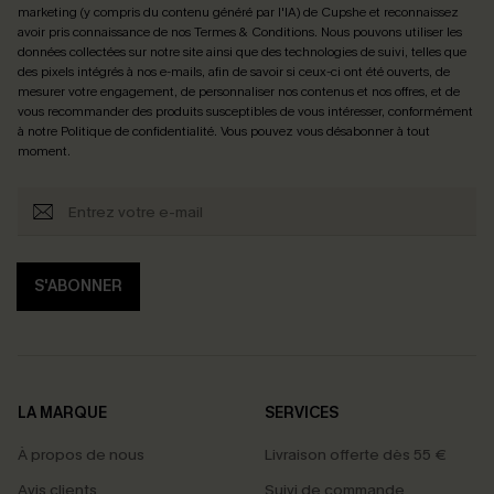
marketing (y compris du contenu généré par l'IA) de Cupshe et reconnaissez
avoir pris connaissance de nos
Termes & Conditions
. Nous pouvons utiliser les
données collectées sur notre site ainsi que des technologies de suivi, telles que
des pixels intégrés à nos e-mails, afin de savoir si ceux-ci ont été ouverts, de
mesurer votre engagement, de personnaliser nos contenus et nos offres, et de
vous recommander des produits susceptibles de vous intéresser, conformément
à notre
Politique de confidentialité
. Vous pouvez vous désabonner à tout
moment.
S'ABONNER
LA MARQUE
SERVICES
À propos de nous
Livraison offerte dès 55 €
Avis clients
Suivi de commande