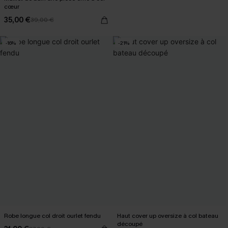
cœur
35,00 €
39,00 €
-16%
-21%
Robe longue col droit ourlet fendu
Haut cover up oversize à col bateau
découpé