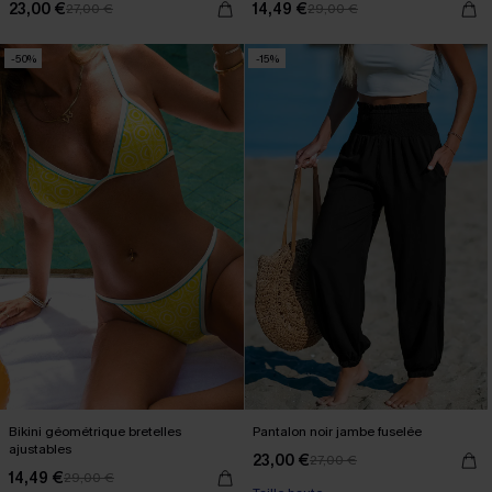
23,00 €
14,49 €
27,00 €
29,00 €
-50%
-15%
Bikini géométrique bretelles
Pantalon noir jambe fuselée
ajustables
23,00 €
27,00 €
14,49 €
29,00 €