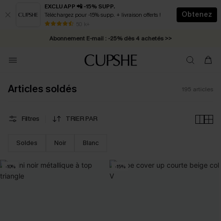
EXCLU APP 📲 -15% SUPP.
Obtenez
Téléchargez pour -15% supp. + livraison offerts !
Abonnement E-mail : -25% dès 4 achetés >>
50 k+
* Livraison éclair 2-3 jours ouvrés >>
Articles soldés
195
articles
Filtres
TRIER PAR
Soldes
Noir
Blanc
-10%
-15%