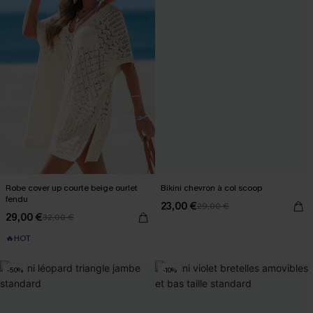
Robe cover up courte beige ourlet
Bikini chevron à col scoop
fendu
23,00 €
29,00 €
29,00 €
32,00 €
🔥HOT
-50%
-10%