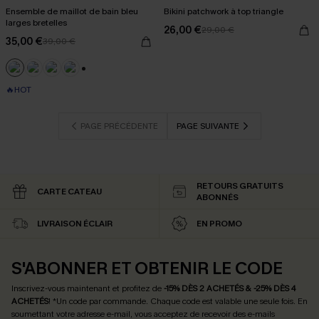
Ensemble de maillot de bain bleu
Bikini patchwork à top triangle
larges bretelles
26,00 €
29,00 €
35,00 €
39,00 €
+1
🔥HOT
PAGE PRÉCÉDENTE
PAGE SUIVANTE
RETOURS GRATUITS
CARTE CATEAU
ABONNÉS
LIVRAISON ÉCLAIR
EN PROMO
S'ABONNER ET OBTENIR LE CODE
Inscrivez-vous maintenant et profitez de
-15% DÈS 2 ACHETÉS & -25% DÈS 4
ACHETÉS
! *Un code par commande. Chaque code est valable une seule fois.
En
soumettant votre adresse e-mail, vous acceptez de recevoir des e-mails