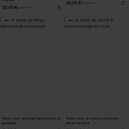
courtes
25,00 €
29,00 €
20,00 €
24,00 €
-19%
-19%
Short cover up beige décontracté et
Robe cover up courte à chevrons
pratique
beige en tricot