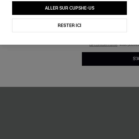
En soumettant votre adresse e-
ALLER SUR CUPSHE-US
mails marketing (y compris du
reconnaissez avoir pris conna
pouvons utiliser les données co
technologies de suivi, telles qu
RESTER ICI
savoir si ceux-ci ont été ouve
personnaliser nos contenus et 
produits susceptibles de vous 
de confidentialité
. Vous pouve
S'