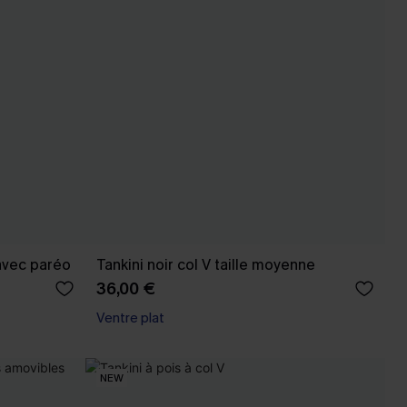
 avec paréo
Tankini noir col V taille moyenne
36,00 €
Ventre plat
NEW