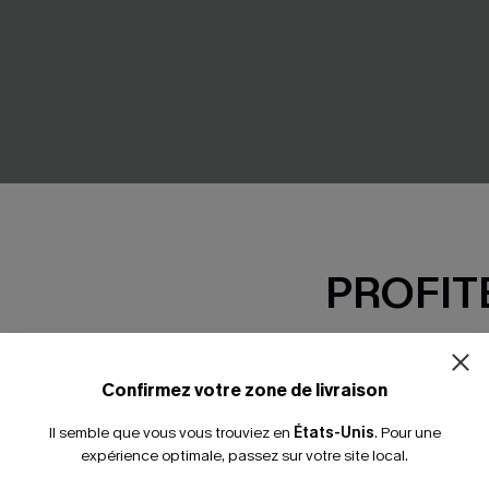
PROFITE
-15% dès 2 A
a taille basse à col carré et
Bikini 3 pièces noir à col sco
*Un code par command
Confirmez votre zone de livraison
paréo
41,90 €
Il semble que vous vous trouviez en
États-Unis
.
Pour une
expérience optimale, passez sur votre site local.
MESH