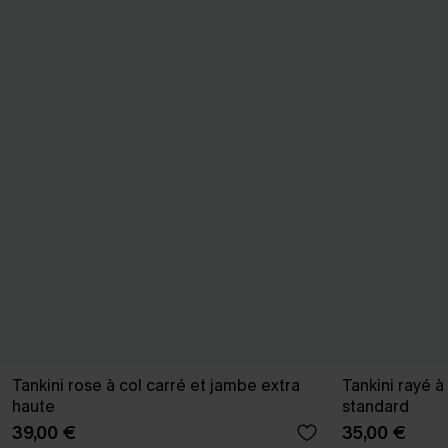
Tankini rose à col carré et jambe extra
Tankini rayé à
haute
standard
39,00 €
35,00 €