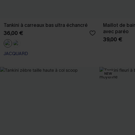
Tankini à carreaux bas ultra échancré
Maillot de ba
avec paréo
36,00 €
39,00 €
JACQUARD
NEW