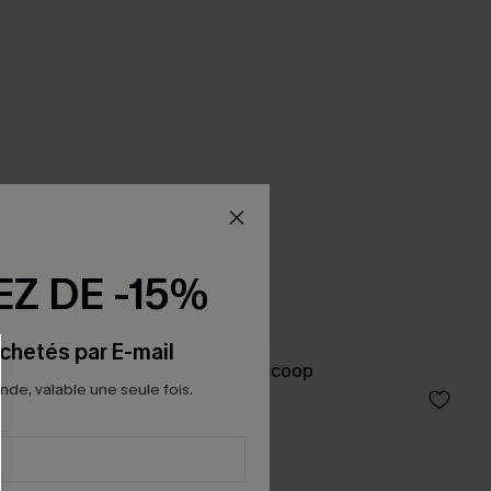
Z DE -15%
chetés par E-mail
op avec
Tankini rayé à col scoop
e, valable une seule fois.
38,00 €