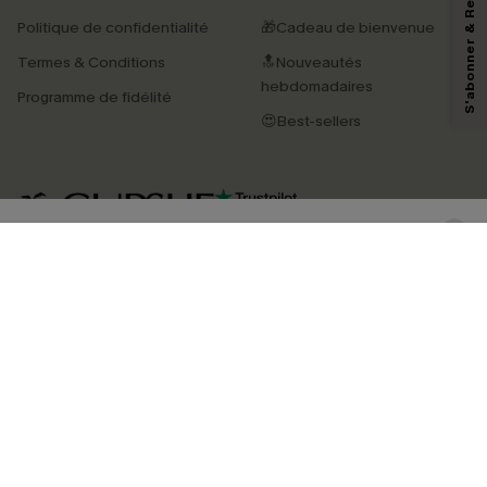
S'abonner & Recevoir le code
reconnaissez avoir pris connaissance de nos
Termes & Conditions
. Nous
Politique de confidentialité
🎁Cadeau de bienvenue
pouvons utiliser les données collectées sur notre site ainsi que des
technologies de suivi, telles que des pixels intégrés à nos e-mails, afin de
Termes & Conditions
🔝Nouveautés
savoir si ceux-ci ont été ouverts, de mesurer votre engagement, de
personnaliser nos contenus et nos offres, et de vous recommander des
hebdomadaires
Programme de fidélité
produits susceptibles de vous intéresser, conformément à notre
Politique de
confidentialité
. Vous pouvez vous désabonner à tout moment.
😍Best-sellers
S'ABONNER
4.4
TÉLÉCHARGEZ L’APP CUPSHE
SUIVEZ-NOUS