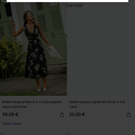
Robe longue fleurie à col plongeant
Robe longue rayée en tricot à col
sans manches
rond
39,00 €
33,00 €
Taille haute