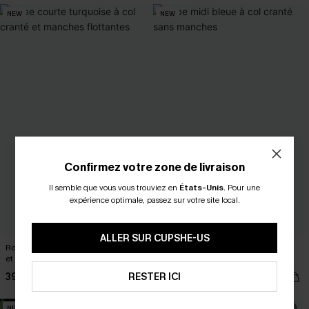
NEW
NEW
Confirmez votre zone de livraison
Il semble que vous vous trouviez en
États-Unis
.
Pour une
expérience optimale, passez sur votre site local.
ALLER SUR CUPSHE-US
Robe courte turquoise à col cranté
Robe midi bleue à col cranté sans
et manches flottantes
manches
39,00 €
39,00 €
RESTER ICI
NEW
NEW