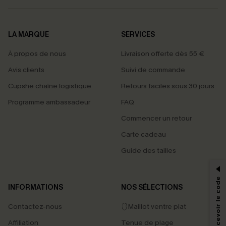
LA MARQUE
SERVICES
À propos de nous
Livraison offerte dès 55 €
Avis clients
Suivi de commande
Cupshe chaîne logistique
Retours faciles sous 30 jours
Programme ambassadeur
FAQ
Commencer un retour
Carte cadeau
PROFITEZ DE -15%
Guide des tailles
-15% dès 2 Achetés par E-mail
*Un code par commande, valable une seule fois.
INFORMATIONS
NOS SÉLECTIONS
Contactez-nous
🩱Maillot ventre plat
En soumettant votre adresse e-mail, vous acceptez de recevoir des e-mails
Affiliation
Tenue de plage
marketing (y compris du contenu généré par l'IA) de Cupshe et