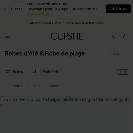
EXCLU APP 📲 -15% SUPP.
Obtenez
Téléchargez pour -15% supp. + livraison offerts !
Abonnement E-mail : -25% dès 4 achetés >>
50 k+
* Livraison éclair 2-3 jours ouvrés >>
Robes d'été & Robe de plage
634
articles
Filtres
TRIER PAR
Soldes
Noir
Blanc
-15%