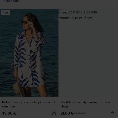
Taille haute
NEW
-19%
Robe cover up courte tropicale à col
Short blanc au style romantique et
chemise
léger
39,00 €
21,00 €
26,00 €