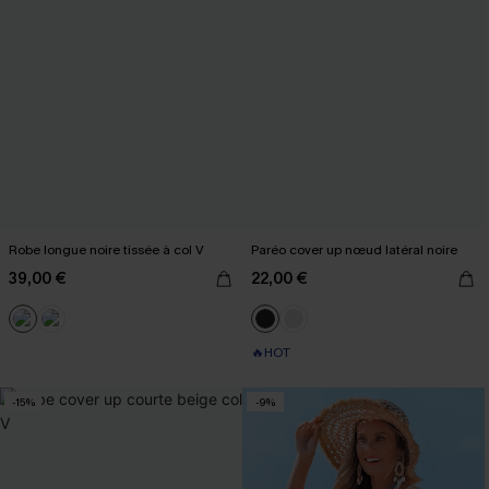
Robe longue noire tissée à col V
Paréo cover up nœud latéral noire
39,00 €
22,00 €
🔥HOT
-15%
-9%