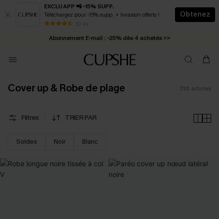
EXCLU APP 📲 -15% SUPP.
Obtenez
Téléchargez pour -15% supp. + livraison offerts !
Abonnement E-mail : -25% dès 4 achetés >>
50 k+
* Livraison éclair 2-3 jours ouvrés >>
Cover up & Robe de plage
736
articles
Filtres
TRIER PAR
Soldes
Noir
Blanc