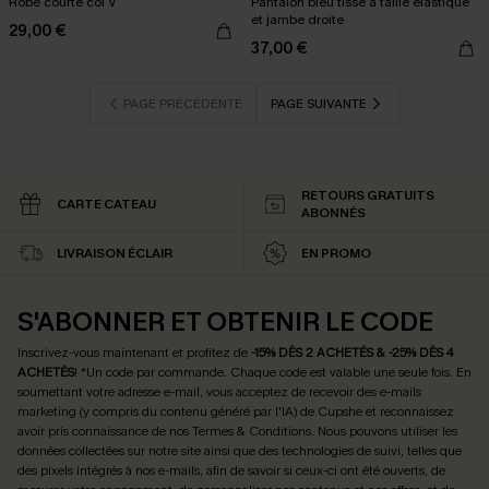
Robe courte col V
Pantalon bleu tissé à taille élastique
et jambe droite
29,00 €
37,00 €
PAGE PRÉCÉDENTE
PAGE SUIVANTE
RETOURS GRATUITS
CARTE CATEAU
ABONNÉS
LIVRAISON ÉCLAIR
EN PROMO
S'ABONNER ET OBTENIR LE CODE
Inscrivez-vous maintenant et profitez de
-15% DÈS 2 ACHETÉS & -25% DÈS 4
ACHETÉS
! *Un code par commande. Chaque code est valable une seule fois.
En
soumettant votre adresse e-mail, vous acceptez de recevoir des e-mails
marketing (y compris du contenu généré par l'IA) de Cupshe et reconnaissez
avoir pris connaissance de nos
Termes & Conditions
. Nous pouvons utiliser les
données collectées sur notre site ainsi que des technologies de suivi, telles que
des pixels intégrés à nos e-mails, afin de savoir si ceux-ci ont été ouverts, de