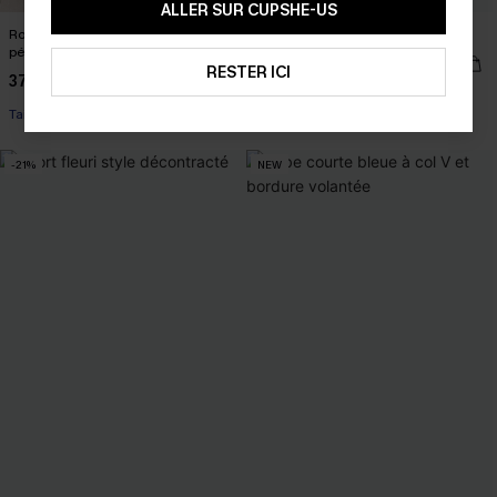
ALLER SUR CUPSHE-US
Robe longue tropicale à l’énergie
Bikini brun à col V détail breloque
pétillante
32,00 €
RESTER ICI
37,00 €
🔥HOT
Taille haute
-21%
NEW