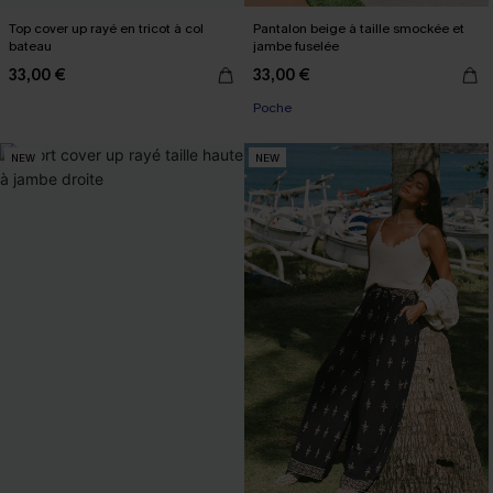
Top cover up rayé en tricot à col
Pantalon beige à taille smockée et
bateau
jambe fuselée
33,00 €
33,00 €
Poche
NEW
NEW