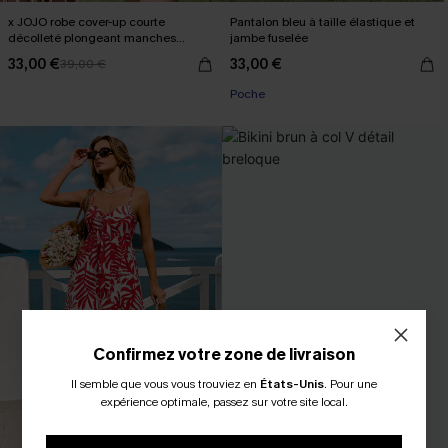
x JOJO robe cover-up courte
Pantalon bleu à taille élastique et
décolleté plongeant manches
jambe fuselée
longues
33,00 €
33,00 €
39,00 €
Poche
Confirmez votre zone de livraison
Il semble que vous vous trouviez en
États-Unis
.
Pour une
expérience optimale, passez sur votre site local.