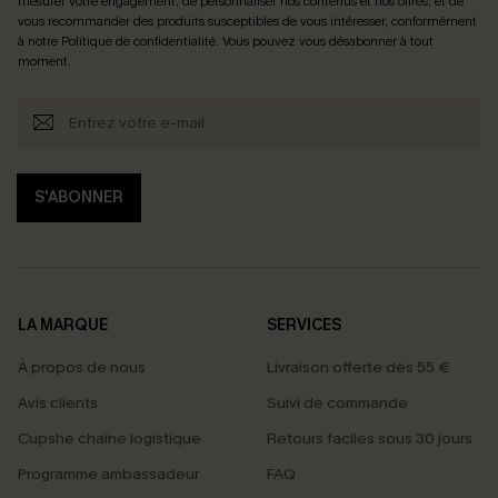
mesurer votre engagement, de personnaliser nos contenus et nos offres, et de
vous recommander des produits susceptibles de vous intéresser, conformément
à notre
Politique de confidentialité
. Vous pouvez vous désabonner à tout
moment.
S'ABONNER
LA MARQUE
SERVICES
À propos de nous
Livraison offerte dès 55 €
Avis clients
Suivi de commande
Cupshe chaîne logistique
Retours faciles sous 30 jours
Programme ambassadeur
FAQ