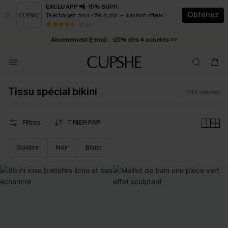
EXCLU APP 📲 -15% SUPP.
Obtenez
Téléchargez pour -15% supp. + livraison offerts !
Abonnement E-mail : -25% dès 4 achetés >>
50 k+
* Livraison éclair 2-3 jours ouvrés >>
Tissu spécial bikini
343
articles
Filtres
TRIER PAR
Soldes
Noir
Blanc