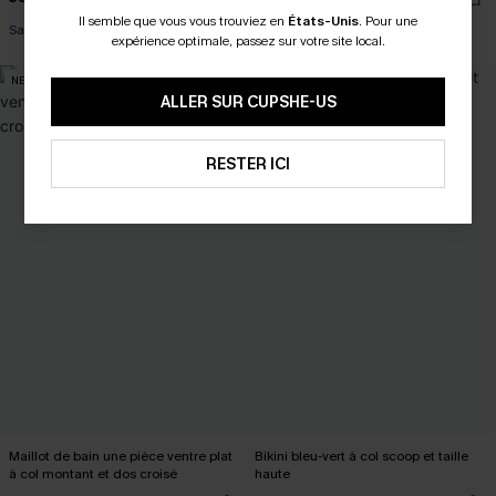
Il semble que vous vous trouviez en
États-Unis
.
Pour une
Sans couture
Taille haute
expérience optimale, passez sur votre site local.
NEW
NEW
ALLER SUR CUPSHE-US
RESTER ICI
Maillot de bain une pièce ventre plat
Bikini bleu-vert à col scoop et taille
à col montant et dos croisé
haute