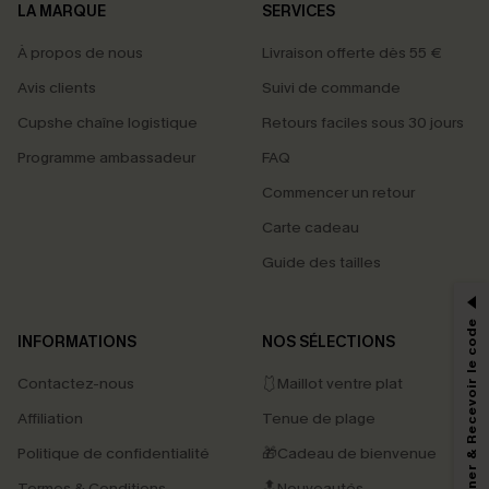
LA MARQUE
SERVICES
À propos de nous
Livraison offerte dès 55 €
Avis clients
Suivi de commande
Cupshe chaîne logistique
Retours faciles sous 30 jours
Programme ambassadeur
FAQ
Commencer un retour
Carte cadeau
PROFITEZ DE -15%
Guide des tailles
-15% dès 2 Achetés par E-mail
*Un code par commande, valable une seule fois.
S'abonner & Recevoir le code
INFORMATIONS
NOS SÉLECTIONS
Contactez-nous
🩱Maillot ventre plat
En soumettant votre adresse e-mail, vous acceptez de recevoir des e-mails
Affiliation
Tenue de plage
marketing (y compris du contenu généré par l'IA) de Cupshe et
reconnaissez avoir pris connaissance de nos
Termes & Conditions
. Nous
Politique de confidentialité
🎁Cadeau de bienvenue
pouvons utiliser les données collectées sur notre site ainsi que des
technologies de suivi, telles que des pixels intégrés à nos e-mails, afin de
Termes & Conditions
🔝Nouveautés