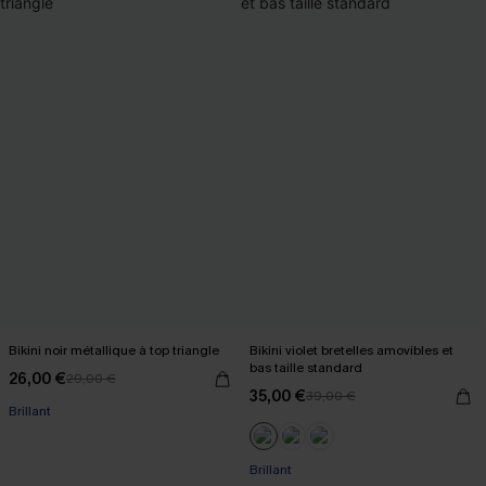
Bikini noir métallique à top triangle
Bikini violet bretelles amovibles et
bas taille standard
26,00 €
29,00 €
35,00 €
39,00 €
Brillant
Brillant