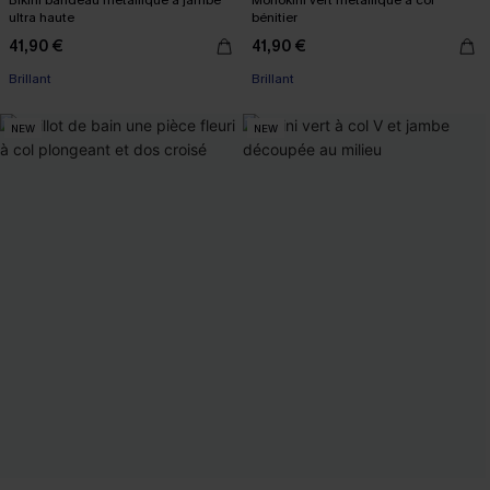
Bikini bandeau métallique à jambe
Monokini vert métallique à col
ultra haute
bénitier
41,90 €
41,90 €
Brillant
Brillant
NEW
NEW