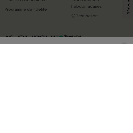
savoir si ceux-ci ont été ouverts, de mesurer votre engagement, de
personnaliser nos contenus et nos offres, et de vous recommander des
hebdomadaires
Programme de fidélité
produits susceptibles de vous intéresser, conformément à notre
Politique de
confidentialité
. Vous pouvez vous désabonner à tout moment.
😍Best-sellers
S'ABONNER
4.3
TÉLÉCHARGEZ L’APP CUPSHE
SUIVEZ-NOUS
©2026 CUPSHE FRANCE