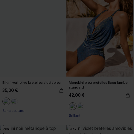
Bikini vert olive bretelles ajustables
Monokini bleu bretelles licou jambe
standard
35,00 €
42,00 €
Sans couture
Brillant
-10%
-10%