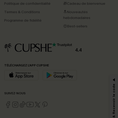
Politique de confidentialité
🎁Cadeau de bienvenue
Termes & Conditions
🔝Nouveautés
hebdomadaires
Programme de fidélité
😍Best-sellers
4.4
PROFITEZ DE -15%
TÉLÉCHARGEZ L’APP CUPSHE
-15% dès 2 Achetés par E-mail
*Un code par commande, valable une seule fois.
S'abonner & Recevoir le code
SUIVEZ-NOUS
En soumettant votre adresse e-mail, vous acceptez de recevoir des e-mails
marketing (y compris du contenu généré par l'IA) de Cupshe et
reconnaissez avoir pris connaissance de nos
Termes & Conditions
. Nous
pouvons utiliser les données collectées sur notre site ainsi que des