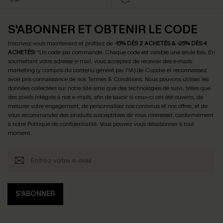
S'ABONNER ET OBTENIR LE CODE
Inscrivez-vous maintenant et profitez de
-15% DÈS 2 ACHETÉS & -25% DÈS 4
ACHETÉS
! *Un code par commande. Chaque code est valable une seule fois.
En
soumettant votre adresse e-mail, vous acceptez de recevoir des e-mails
marketing (y compris du contenu généré par l'IA) de Cupshe et reconnaissez
avoir pris connaissance de nos
Termes & Conditions
. Nous pouvons utiliser les
données collectées sur notre site ainsi que des technologies de suivi, telles que
des pixels intégrés à nos e-mails, afin de savoir si ceux-ci ont été ouverts, de
mesurer votre engagement, de personnaliser nos contenus et nos offres, et de
vous recommander des produits susceptibles de vous intéresser, conformément
à notre
Politique de confidentialité
. Vous pouvez vous désabonner à tout
moment.
S'ABONNER