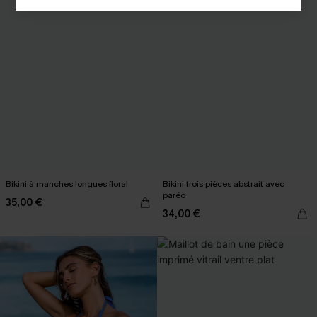
Bikini à manches longues floral
Bikini trois pièces abstrait avec
paréo
35,00 €
34,00 €