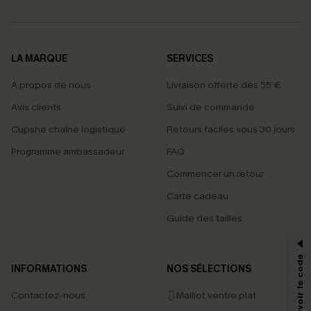
LA MARQUE
SERVICES
À propos de nous
Livraison offerte dès 55 €
Avis clients
Suivi de commande
Cupshe chaîne logistique
Retours faciles sous 30 jours
Programme ambassadeur
FAQ
Commencer un retour
Carte cadeau
PROFITEZ DE -15%
Guide des tailles
-15% dès 2 Achetés par E-mail
*Un code par commande, valable une seule fois.
INFORMATIONS
NOS SÉLECTIONS
Contactez-nous
🩱Maillot ventre plat
En soumettant votre adresse e-mail, vous acceptez de recevoir des e-mails