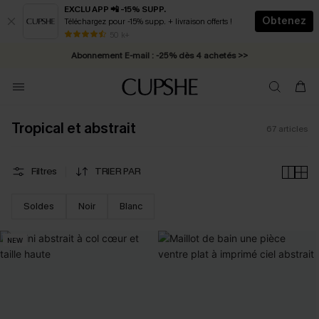
EXCLU APP 📲 -15% SUPP.
Obtenez
Téléchargez pour -15% supp. + livraison offerts !
Abonnement E-mail : -25% dès 4 achetés >>
50 k+
* Livraison éclair 2-3 jours ouvrés >>
Tropical et abstrait
67
articles
Filtres
TRIER PAR
Soldes
Noir
Blanc
NEW