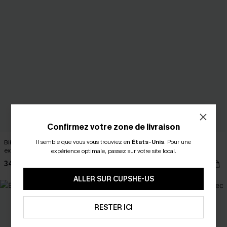
Confirmez votre zone de livraison
Il semble que vous vous trouviez en
États-Unis
.
Pour une
Bikini abstrait à col cœur et jambe
Maillot de bain une pièce tropical
extra haute
prêt à partir
expérience optimale, passez sur votre site local.
34,00 €
37,00 €
ALLER SUR CUPSHE-US
RESTER ICI