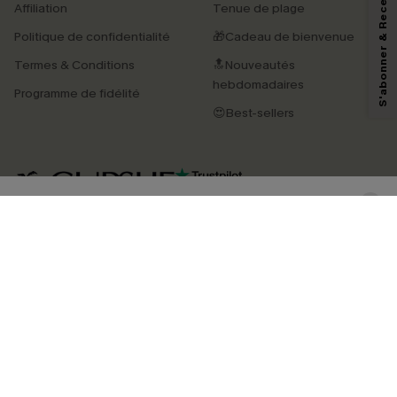
S'abonner & Recevoir le code
Affiliation
Tenue de plage
marketing (y compris du contenu généré par l'IA) de Cupshe et
reconnaissez avoir pris connaissance de nos
Termes & Conditions
. Nous
Politique de confidentialité
🎁Cadeau de bienvenue
pouvons utiliser les données collectées sur notre site ainsi que des
technologies de suivi, telles que des pixels intégrés à nos e-mails, afin de
Termes & Conditions
🔝Nouveautés
savoir si ceux-ci ont été ouverts, de mesurer votre engagement, de
personnaliser nos contenus et nos offres, et de vous recommander des
hebdomadaires
Programme de fidélité
produits susceptibles de vous intéresser, conformément à notre
Politique de
confidentialité
. Vous pouvez vous désabonner à tout moment.
😍Best-sellers
S'ABONNER
4.3
TÉLÉCHARGEZ L’APP CUPSHE
SUIVEZ-NOUS