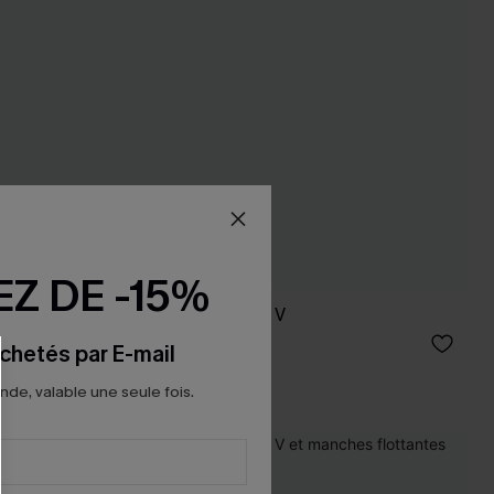
Z DE -15%
hes courtes
T-shirt camel à col V
22,00 €
24,00 €
chetés par E-mail
e, valable une seule fois.
-14%