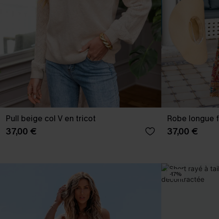
Pull beige col V en tricot
Robe longue fl
37,00 €
37,00 €
-17%