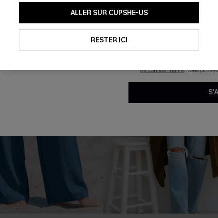
En soumettant votre adresse e-
ALLER SUR CUPSHE-US
mails marketing (y compris du
reconnaissez avoir pris conna
pouvons utiliser les données co
technologies de suivi, telles qu
RESTER ICI
savoir si ceux-ci ont été ouve
personnaliser nos contenus et 
produits susceptibles de vous 
de confidentialité
. Vous pouve
S'