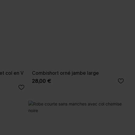
t col en V
Combishort orné jambe large
28,00 €