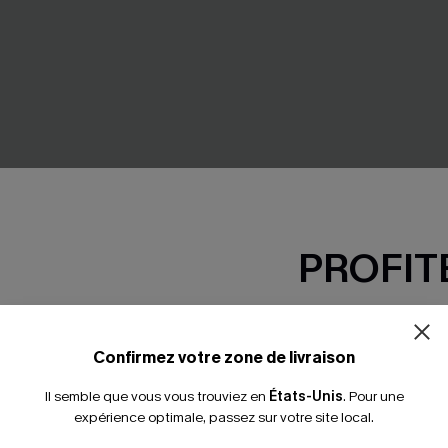
PROFITE
blanche élégante
Top blanc tissé à col V manc
20,00 €
24,00 €
-15% dès 2 A
*Un code par command
Confirmez votre zone de livraison
Il semble que vous vous trouviez en
États-Unis
.
Pour une
expérience optimale, passez sur votre site local.