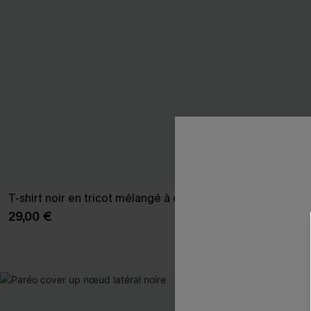
T-shirt noir en tricot mélangé à col en V
Robe longue 
29,00 €
39,00 €