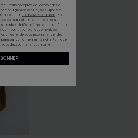
mail, vous acceptez de recevoir des e-
 contenu généré par l'IA) de Cupshe et
issance de nos
Termes & Conditions
. Nous
llectées sur notre site ainsi que des
e des pixels intégrés à nos e-mails, afin de
rts, de mesurer votre engagement, de
nos offres, et de vous recommander des
intéresser, conformément à notre
Politique
z vous désabonner à tout moment.
ABONNER