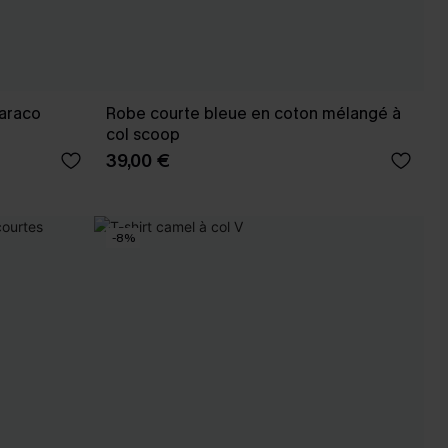
araco
Robe courte bleue en coton mélangé à
col scoop
39,00 €
-8%