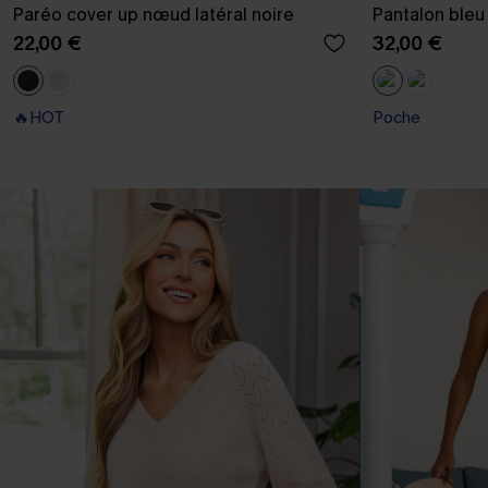
Paréo cover up nœud latéral noire
Pantalon bleu 
22,00 €
32,00 €
🔥HOT
Poche