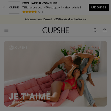
EXCLU APP 📲 -15% SUPP.
Obtenez
Téléchargez pour -15% supp. + livraison offerts !
* Livraison éclair 2-3 jours ouvrés >>
50 k+
Abonnement E-mail : -25% dès 4 achetés >>