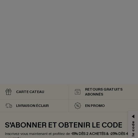
RETOURS GRATUITS
CARTE CATEAU
ABONNÉS
PROFITEZ DE -15%
LIVRAISON ÉCLAIR
EN PROMO
-15% dès 2 Achetés par E-mail
*Un code par commande, valable une seule fois.
S'ABONNER ET OBTENIR LE CODE
Inscrivez-vous maintenant et profitez de
-15% DÈS 2 ACHETÉS & -25% DÈS 4