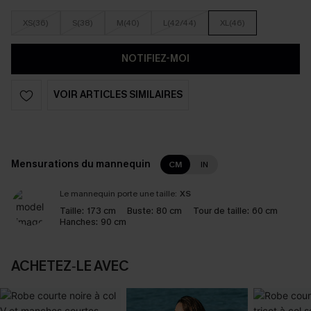
XS(36)
S(38)
M(40)
L(42/44)
XL(46)
NOTIFIEZ-MOI
VOIR ARTICLES SIMILAIRES
Mensurations du mannequin
CM
IN
Le mannequin porte une taille:
XS
Taille:
173 cm
Buste:
80 cm
Tour de taille:
60 cm
Hanches:
90 cm
ACHETEZ‑LE AVEC