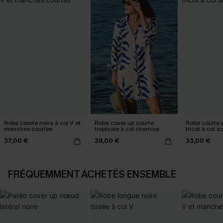
Robe courte noire à col V et
Robe cover up courte
Robe courte 
manches courtes
tropicale à col chemise
tricot à col s
37,00 €
39,00 €
33,00 €
FRÉQUEMMENT ACHETÉS ENSEMBLE