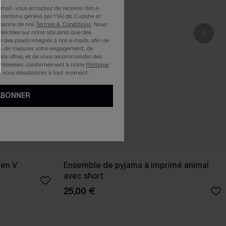
mail, vous acceptez de recevoir des e-
 contenu généré par l'IA) de Cupshe et
issance de nos
Termes & Conditions
. Nous
llectées sur notre site ainsi que des
e des pixels intégrés à nos e-mails, afin de
rts, de mesurer votre engagement, de
nos offres, et de vous recommander des
intéresser, conformément à notre
Politique
z vous désabonner à tout moment.
ABONNER
 en V
Ensemble de pyjama à imprimé animal
avec short
25,00 €