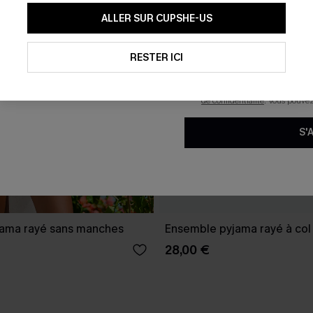
En soumettant votre adresse e-
ALLER SUR CUPSHE-US
mails marketing (y compris du
reconnaissez avoir pris conna
pouvons utiliser les données co
technologies de suivi, telles qu
RESTER ICI
savoir si ceux-ci ont été ouve
personnaliser nos contenus et 
produits susceptibles de vous 
de confidentialité
. Vous pouve
S'
ama rayé sans manches
Ensemble pyjama rayé à col
28,00 €