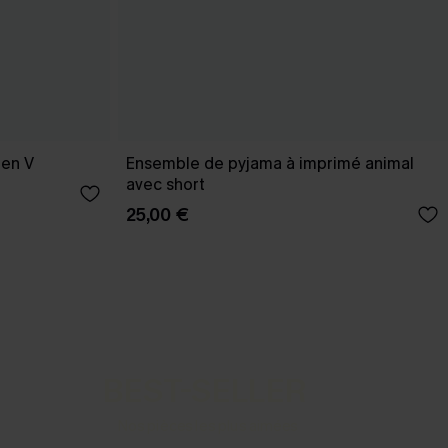
 en V
Ensemble de pyjama à imprimé animal
avec short
25,00 €
BEST-SELLER
Nos pièces les plus aimées