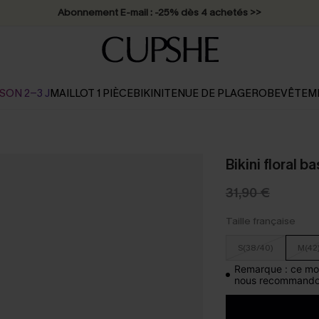
Abonnement E-mail : -25% dès 4 achetés >>
SON 2-3 J
MAILLOT 1 PIÈCE
BIKINI
TENUE DE PLAGE
ROBE
VÊTEM
Bikini floral b
31,90 €
Taille française
S(38/40)
M(42
Remarque : ce modè
nous recommandon