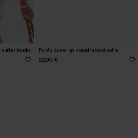
 ourlet fendu
Paréo cover up nœud latéral noire
22,00 €
BEST-SELLER
Nos pièces les plus aimées