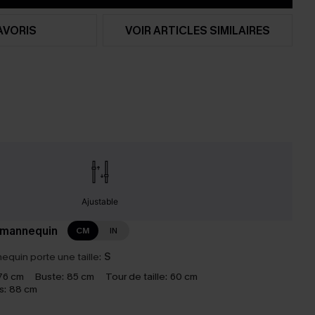
AVORIS
VOIR ARTICLES SIMILAIRES
Ajustable
 mannequin
CM
IN
equin porte une taille:
S
76 cm
Buste:
85 cm
Tour de taille:
60 cm
s:
88 cm