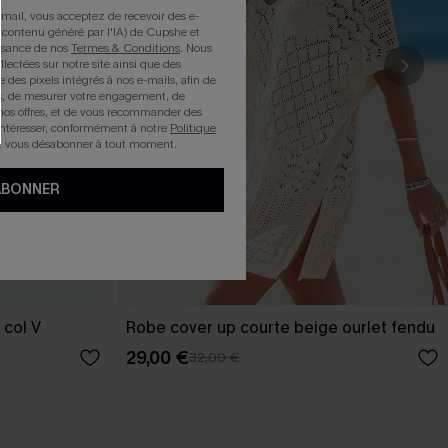
mail, vous acceptez de recevoir des e-
 contenu généré par l'IA) de Cupshe et
issance de nos
Termes & Conditions
. Nous
llectées sur notre site ainsi que des
e des pixels intégrés à nos e-mails, afin de
rts, de mesurer votre engagement, de
nos offres, et de vous recommander des
intéresser, conformément à notre
Politique
z vous désabonner à tout moment.
ABONNER
 col V
Robe cover up courte beige ourlet fendu
29,00 €
32,00 €