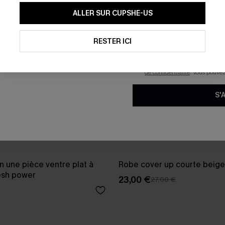
En soumettant votre adresse e-
ALLER SUR CUPSHE-US
mails marketing (y compris du
reconnaissez avoir pris conna
pouvons utiliser les données co
technologies de suivi, telles qu
RESTER ICI
savoir si ceux-ci ont été ouve
personnaliser nos contenus et 
produits susceptibles de vous 
de confidentialité
. Vous pouve
S'
in une pièce ventre plat à
Robe cover up courte beige
esh power
23,00 €
27,00 €