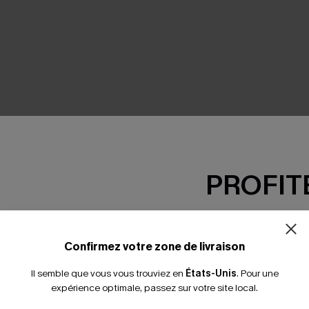
SEMBLE
PROFITE
-15% dès 2 A
*Un code par command
Confirmez votre zone de livraison
Il semble que vous vous trouviez en
États-Unis
.
Pour une
expérience optimale, passez sur votre site local.