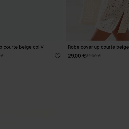
p courte beige col V
Robe cover up courte beige
29,00 €
 €
32,00 €
-3 J. OUVRÉS
s express