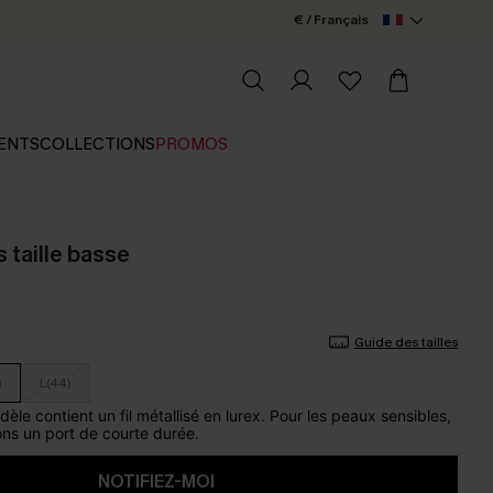
€ / Français
ENTS
COLLECTIONS
PROMOS
as taille basse
Guide des tailles
)
L(44)
le contient un fil métallisé en lurex. Pour les peaux sensibles,
s un port de courte durée.
NOTIFIEZ-MOI