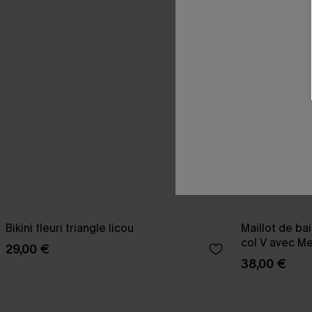
Bikini fleuri triangle licou
Maillot de ba
col V avec M
29,00 €
38,00 €