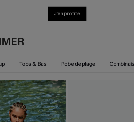
J'en profite
AIMER
up
Tops & Bas
Robe de plage
Combinai