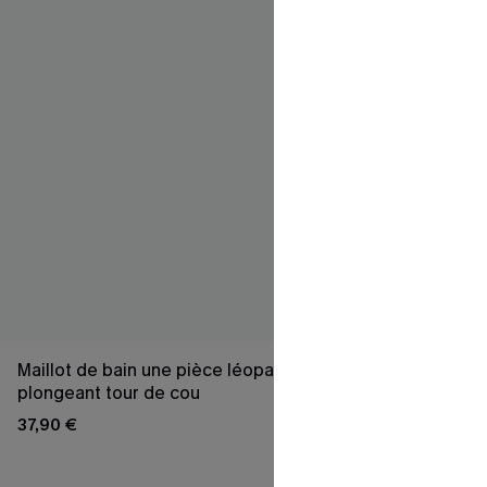
Maillot de bain une pièce léopard à col
Monokini ble
plongeant tour de cou
le dos
37,90 €
35,00 €