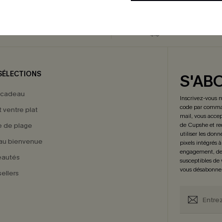
TOURS GRATUITS ABONNÉS
LIVRAISON ÉCL
SÉLECTIONS
S'AB
 cadeau
Inscrivez-vous 
code par comman
t ventre plat
mail, vous accep
 de plage
de Cupshe et re
utiliser les donn
au bienvenue
pixels intégrés à
engagement, de 
eautés
susceptibles de
vous désabonne
ellers