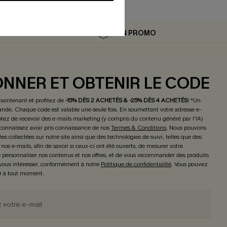
AIR
EN PROMO
ONNER ET OBTENIR LE CODE
maintenant et profitez de
-15% DÈS 2 ACHETÉS & -25% DÈS 4 ACHETÉS
! *Un
de. Chaque code est valable une seule fois.
En soumettant votre adresse e-
tez de recevoir des e-mails marketing (y compris du contenu généré par l'IA)
connaissez avoir pris connaissance de nos
Termes & Conditions
. Nous pouvons
ées collectées sur notre site ainsi que des technologies de suivi, telles que des
 nos e-mails, afin de savoir si ceux-ci ont été ouverts, de mesurer votre
personnaliser nos contenus et nos offres, et de vous recommander des produits
 vous intéresser, conformément à notre
Politique de confidentialité
. Vous pouvez
r à tout moment.