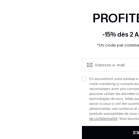
PROFITE
-15% dès 2 A
*Un code par command
En soumettant votre adresse e-
mails marketing (y compris du
reconnaissez avoir pris conna
pouvons utiliser les données co
technologies de suivi, telles qu
savoir si ceux-ci ont été ouve
u à col scoop et lacer dans
Maillot de bain une pièce m
personnaliser nos contenus et 
plongeant tour de cou
produits susceptibles de vous 
de confidentialité
. Vous pouve
41,90 €
S'