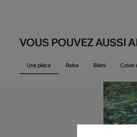
VOUS POUVEZ AUSSI 
Une pièce
Robe
Bikini
Cover 