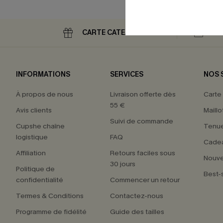
CARTE CATEAU
RE
INFORMATIONS
SERVICES
NOS 
À propos de nous
Livraison offerte dès
Carte
55 €
Avis clients
Maillo
Suivi de commande
Cupshe chaîne
Tenue
logistique
FAQ
Cade
Affiliation
Retours faciles sous
Nouv
30 jours
Politique de
Best-s
confidentialité
Commencer un retour
Termes & Conditions
Contactez-nous
Programme de fidélité
Guide des tailles