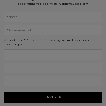
collaborations, veuillez contacter
Collab@cupshe.com
*
*
Veuillez inclure l'URL d'au moins 1 de vos pages de médias sociaux pour être
pris en compte.
ENVOYER