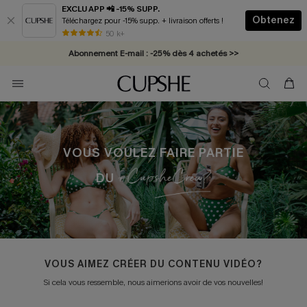
EXCLU APP 📲 -15% SUPP.
Obtenez
Téléchargez pour -15% supp. + livraison offerts !
* Livraison éclair 2-3 jours ouvrés >>
50 k+
Abonnement E-mail : -25% dès 4 achetés >>
VOUS VOULEZ FAIRE PARTIE
DU
VOUS AIMEZ CRÉER DU CONTENU VIDÉO?
Si cela vous ressemble, nous aimerions avoir de vos nouvelles!