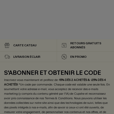
RETOURS GRATUITS
CARTE CATEAU
ABONNÉS
LIVRAISON ÉCLAIR
EN PROMO
S'ABONNER ET OBTENIR LE CODE
Inscrivez-vous maintenant et profitez de
-15% DÈS 2 ACHETÉS & -25% DÈS 4
ACHETÉS
! *Un code par commande. Chaque code est valable une seule fois.
En
soumettant votre adresse e-mail, vous acceptez de recevoir des e-mails
marketing (y compris du contenu généré par l'IA) de Cupshe et reconnaissez
avoir pris connaissance de nos
Termes & Conditions
. Nous pouvons utiliser les
données collectées sur notre site ainsi que des technologies de suivi, telles que
PROFITEZ DE -15%
des pixels intégrés à nos e-mails, afin de savoir si ceux-ci ont été ouverts, de
mesurer votre engagement, de personnaliser nos contenus et nos offres, et de