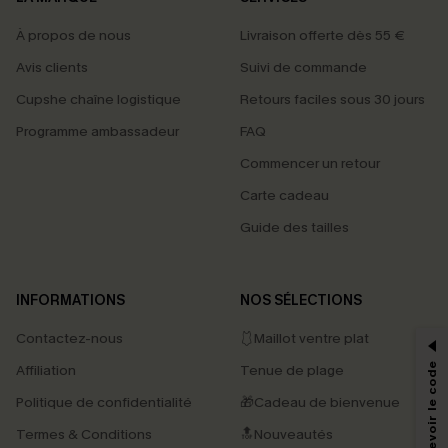
À propos de nous
Livraison offerte dès 55 €
Avis clients
Suivi de commande
Cupshe chaîne logistique
Retours faciles sous 30 jours
Programme ambassadeur
FAQ
Commencer un retour
Carte cadeau
Guide des tailles
PROFITEZ DE -15%
INFORMATIONS
NOS SÉLECTIONS
-15% dès 2 Achetés par E-mail
Contactez-nous
🩱Maillot ventre plat
*Un code par commande, valable une seule fois.
Affiliation
Tenue de plage
Politique de confidentialité
🎁Cadeau de bienvenue
Termes & Conditions
🔝Nouveautés
En soumettant votre adresse e-mail, vous acceptez de recevoir des e-mails