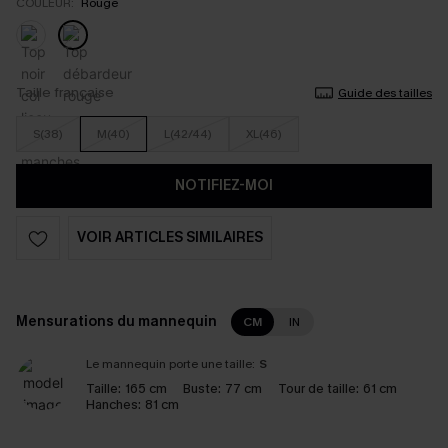
COULEUR:
Rouge
Taille française
Guide des tailles
S(38)
M(40)
L(42/44)
XL(46)
NOTIFIEZ-MOI
VOIR ARTICLES SIMILAIRES
Mensurations du mannequin
CM
IN
Le mannequin porte une taille:
S
Taille:
165 cm
Buste:
77 cm
Tour de taille:
61 cm
Hanches:
81 cm