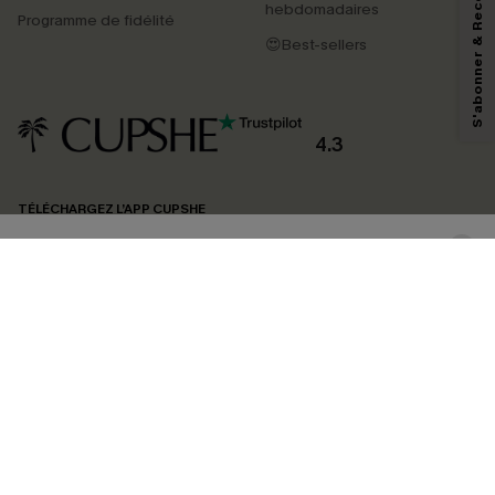
S'abonner & Recevoir le code
hebdomadaires
marketing (y compris du contenu généré par l'IA) de Cupshe et
Programme de fidélité
reconnaissez avoir pris connaissance de nos
Termes & Conditions
. Nous
😍Best-sellers
pouvons utiliser les données collectées sur notre site ainsi que des
technologies de suivi, telles que des pixels intégrés à nos e-mails, afin de
savoir si ceux-ci ont été ouverts, de mesurer votre engagement, de
personnaliser nos contenus et nos offres, et de vous recommander des
produits susceptibles de vous intéresser, conformément à notre
Politique de
confidentialité
. Vous pouvez vous désabonner à tout moment.
4.3
S'ABONNER
TÉLÉCHARGEZ L’APP CUPSHE
SUIVEZ-NOUS
©2026 CUPSHE FRANCE