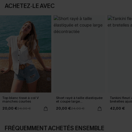
ACHETEZ‑LE AVEC
Top blanc tissé à col V
Short rayé à taille élastiquée
Tankini fleuri 
manches courtes
et coupe large
bretelles aju
décontractée
20,00 €
20,00 €
42,00 €
24,00 €
24,00 €
FRÉQUEMMENT ACHETÉS ENSEMBLE