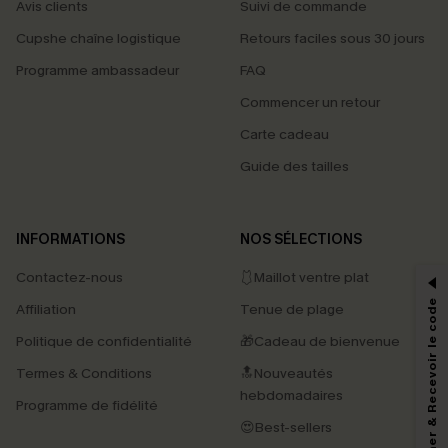
Avis clients
Suivi de commande
Cupshe chaîne logistique
Retours faciles sous 30 jours
Programme ambassadeur
FAQ
Commencer un retour
Carte cadeau
Guide des tailles
PROFITEZ DE -15%
INFORMATIONS
NOS SÉLECTIONS
-15% dès 2 Achetés par E-mail
Contactez-nous
🩱Maillot ventre plat
*Un code par commande, valable une seule fois.
S'abonner & Recevoir le code
Affiliation
Tenue de plage
Politique de confidentialité
🎁Cadeau de bienvenue
Termes & Conditions
🔝Nouveautés
En soumettant votre adresse e-mail, vous acceptez de recevoir des e-mails
marketing (y compris du contenu généré par l'IA) de Cupshe et
hebdomadaires
Programme de fidélité
reconnaissez avoir pris connaissance de nos
Termes & Conditions
. Nous
pouvons utiliser les données collectées sur notre site ainsi que des
😍Best-sellers
technologies de suivi, telles que des pixels intégrés à nos e-mails, afin de