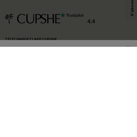
savoir si ceux-ci ont été ouverts, de mesurer votre engagement, de
personnaliser nos contenus et nos offres, et de vous recommander des
produits susceptibles de vous intéresser, conformément à notre
Politique de
confidentialité
. Vous pouvez vous désabonner à tout moment.
4.4
S'ABONNER
TÉLÉCHARGEZ L’APP CUPSHE
SUIVEZ-NOUS
©2026 CUPSHE FRANCE
Voir nôtre
déclaration d'accessibilité
et notre
politique de confidentialité.
Gestion des cookies