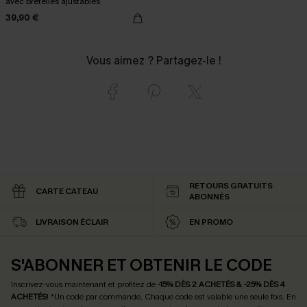
avec bretelles ajustables
39,90 €
Vous aimez ? Partagez-le !
RETOURS GRATUITS
CARTE CATEAU
ABONNÉS
LIVRAISON ÉCLAIR
EN PROMO
S'ABONNER ET OBTENIR LE CODE
Inscrivez-vous maintenant et profitez de
-15% DÈS 2 ACHETÉS & -25% DÈS 4
ACHETÉS
! *Un code par commande. Chaque code est valable une seule fois.
En