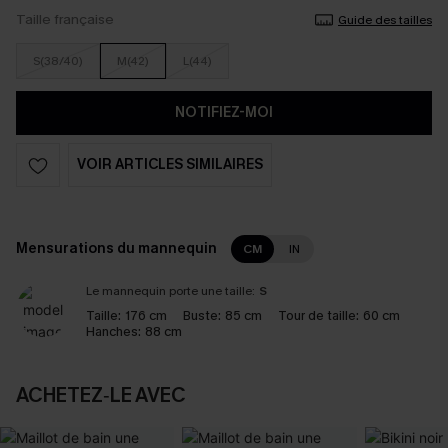
Taille française
Guide des tailles
S(38/40)
M(42)
L(44)
NOTIFIEZ-MOI
VOIR ARTICLES SIMILAIRES
Mensurations du mannequin
CM
IN
Le mannequin porte une taille:
S
Taille:
176 cm
Buste:
85 cm
Tour de taille:
60 cm
Hanches:
88 cm
ACHETEZ‑LE AVEC