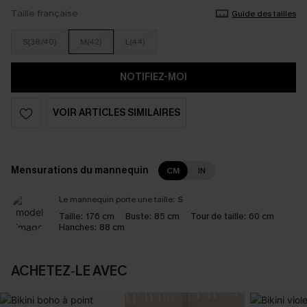
Taille française
Guide des tailles
S(38/40)
M(42)
L(44)
NOTIFIEZ-MOI
VOIR ARTICLES SIMILAIRES
Mensurations du mannequin
CM
IN
Le mannequin porte une taille:
S
Taille:
176 cm
Buste:
85 cm
Tour de taille:
60 cm
Hanches:
88 cm
ACHETEZ‑LE AVEC