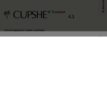
savoir si ceux-ci ont été ouverts, de mesurer votre engagement, de
personnaliser nos contenus et nos offres, et de vous recommander des
produits susceptibles de vous intéresser, conformément à notre
Politique de
confidentialité
. Vous pouvez vous désabonner à tout moment.
4.3
S'ABONNER
TÉLÉCHARGEZ L’APP CUPSHE
SUIVEZ-NOUS
©2026 CUPSHE FRANCE
Voir nôtre
déclaration d'accessibilité
et notre
politique de confidentialité.
Gestion des cookies