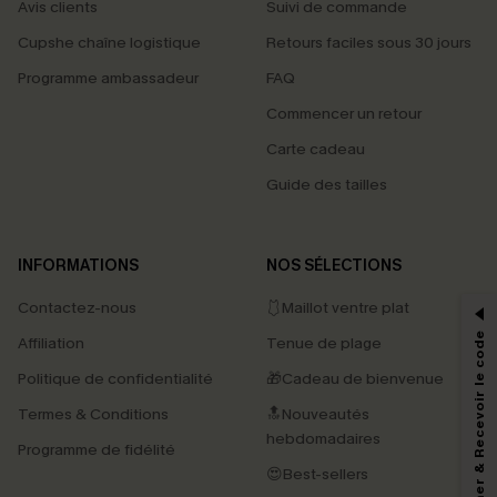
Avis clients
Suivi de commande
Cupshe chaîne logistique
Retours faciles sous 30 jours
Programme ambassadeur
FAQ
Commencer un retour
Carte cadeau
Guide des tailles
PROFITEZ DE -15%
INFORMATIONS
NOS SÉLECTIONS
-15% dès 2 Achetés par E-mail
Contactez-nous
🩱Maillot ventre plat
*Un code par commande, valable une seule fois.
S'abonner & Recevoir le code
Affiliation
Tenue de plage
Politique de confidentialité
🎁Cadeau de bienvenue
Termes & Conditions
🔝Nouveautés
En soumettant votre adresse e-mail, vous acceptez de recevoir des e-mails
marketing (y compris du contenu généré par l'IA) de Cupshe et
hebdomadaires
Programme de fidélité
reconnaissez avoir pris connaissance de nos
Termes & Conditions
. Nous
pouvons utiliser les données collectées sur notre site ainsi que des
😍Best-sellers
technologies de suivi, telles que des pixels intégrés à nos e-mails, afin de