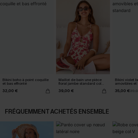
Bikini boho à point coquille
Maillot de bain une pièce
Bikini violet b
et bas effronté
floral jambe standard col
amovibles et 
plongeant
standard
32,00 €
39,00 €
35,00 €
39,
FRÉQUEMMENT ACHETÉS ENSEMBLE