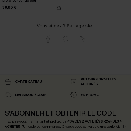
bretelles tour de cou
36,90 €
Vous aimez ? Partagez-le !
RETOURS GRATUITS
CARTE CATEAU
ABONNÉS
LIVRAISON ÉCLAIR
EN PROMO
S'ABONNER ET OBTENIR LE CODE
Inscrivez-vous maintenant et profitez de
-15% DÈS 2 ACHETÉS & -25% DÈS 4
ACHETÉS
! *Un code par commande. Chaque code est valable une seule fois.
En