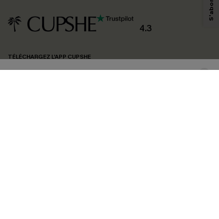
personnaliser nos contenus et nos offres, et de vous recommander des
produits susceptibles de vous intéresser, conformément à notre
Politique de
confidentialité
. Vous pouvez vous désabonner à tout moment.
4.3
S'ABONNER
TÉLÉCHARGEZ L’APP CUPSHE
SUIVEZ-NOUS
©2026 CUPSHE FRANCE
Voir nôtre
déclaration d'accessibilité
et notre
politique de confidentialité.
Gestion des cookies