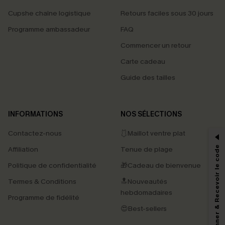
Cupshe chaîne logistique
Retours faciles sous 30 jours
Programme ambassadeur
FAQ
Commencer un retour
Carte cadeau
Guide des tailles
PROFITEZ DE -15%
INFORMATIONS
NOS SÉLECTIONS
-15% dès 2 Achetés par E-mail
Contactez-nous
🩱Maillot ventre plat
*Un code par commande, valable une seule fois.
S'abonner & Recevoir le code
Affiliation
Tenue de plage
Politique de confidentialité
🎁Cadeau de bienvenue
Termes & Conditions
🔝Nouveautés
En soumettant votre adresse e-mail, vous acceptez de recevoir des e-mails
hebdomadaires
marketing (y compris du contenu généré par l'IA) de Cupshe et
Programme de fidélité
reconnaissez avoir pris connaissance de nos
Termes & Conditions
. Nous
😍Best-sellers
pouvons utiliser les données collectées sur notre site ainsi que des
technologies de suivi, telles que des pixels intégrés à nos e-mails, afin de
savoir si ceux-ci ont été ouverts, de mesurer votre engagement, de