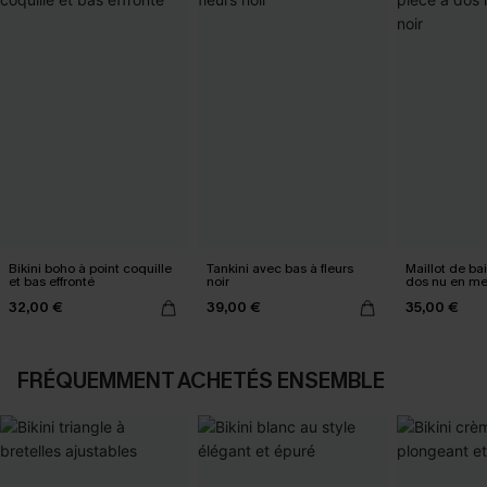
Bikini boho à point coquille
Tankini avec bas à fleurs
Maillot de ba
et bas effronté
noir
dos nu en me
32,00 €
39,00 €
35,00 €
FRÉQUEMMENT ACHETÉS ENSEMBLE