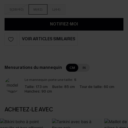
S(38/40)
M(42)
L(44)
NOTIFIEZ-MOI
VOIR ARTICLES SIMILAIRES
Mensurations du mannequin
CM
IN
Le mannequin porte une taille:
S
Taille:
173 cm
Buste:
85 cm
Tour de taille:
60 cm
Hanches:
90 cm
ACHETEZ‑LE AVEC