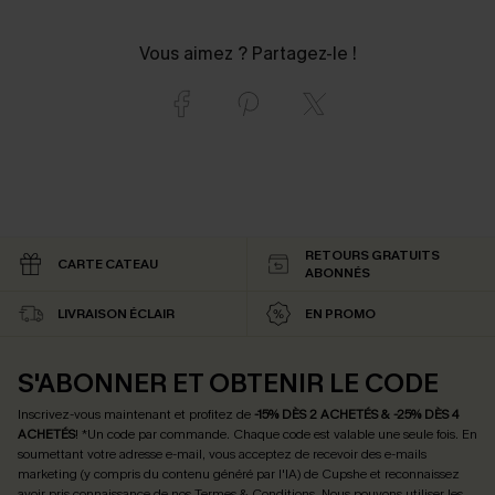
Vous aimez ? Partagez-le !
RETOURS GRATUITS
CARTE CATEAU
ABONNÉS
LIVRAISON ÉCLAIR
EN PROMO
S'ABONNER ET OBTENIR LE CODE
Inscrivez-vous maintenant et profitez de
-15% DÈS 2 ACHETÉS & -25% DÈS 4
ACHETÉS
! *Un code par commande. Chaque code est valable une seule fois.
En
soumettant votre adresse e-mail, vous acceptez de recevoir des e-mails
marketing (y compris du contenu généré par l'IA) de Cupshe et reconnaissez
avoir pris connaissance de nos
Termes & Conditions
. Nous pouvons utiliser les