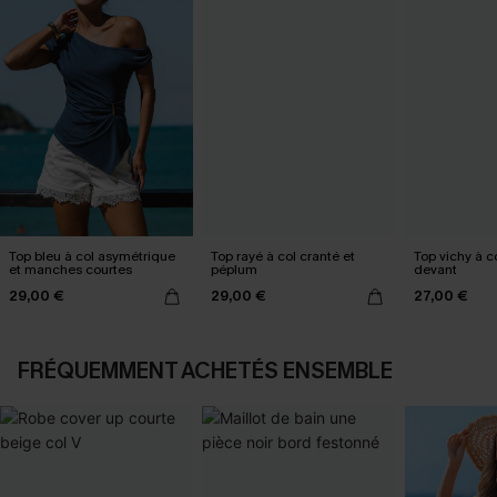
Top bleu à col asymétrique
Top rayé à col cranté et
Top vichy à co
et manches courtes
péplum
devant
29,00 €
29,00 €
27,00 €
FRÉQUEMMENT ACHETÉS ENSEMBLE