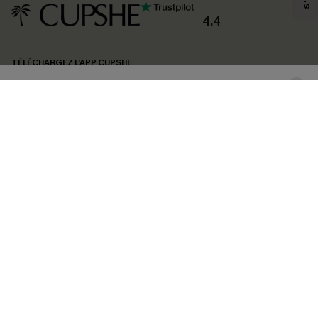
produits susceptibles de vous intéresser, conformément à notre
Politique de
confidentialité
. Vous pouvez vous désabonner à tout moment.
4.4
S'ABONNER
TÉLÉCHARGEZ L’APP CUPSHE
SUIVEZ-NOUS
©2026 CUPSHE FRANCE
Voir nôtre
déclaration d'accessibilité
et notre
politique de confidentialité.
Gestion des cookies