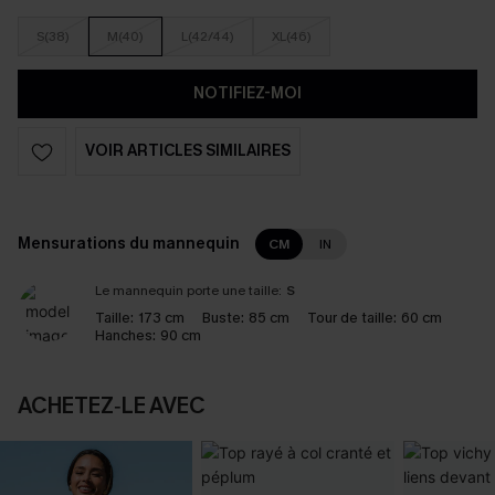
S(38)
M(40)
L(42/44)
XL(46)
NOTIFIEZ-MOI
VOIR ARTICLES SIMILAIRES
Mensurations du mannequin
CM
IN
Le mannequin porte une taille:
S
Taille:
173 cm
Buste:
85 cm
Tour de taille:
60 cm
Hanches:
90 cm
ACHETEZ‑LE AVEC