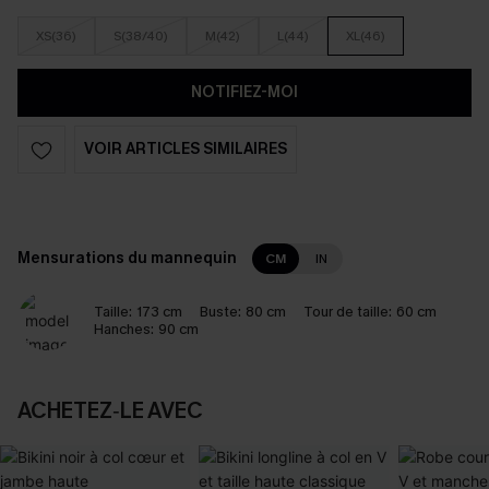
XS(36)
S(38/40)
M(42)
L(44)
XL(46)
NOTIFIEZ-MOI
VOIR ARTICLES SIMILAIRES
Mensurations du mannequin
CM
IN
Taille:
173 cm
Buste:
80 cm
Tour de taille:
60 cm
Hanches:
90 cm
ACHETEZ‑LE AVEC