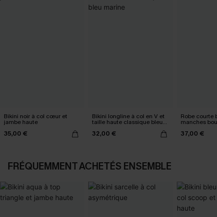
Bikini noir à col cœur et
Bikini longline à col en V et
Robe courte b
jambe haute
taille haute classique bleu
manches bou
marine
35,00 €
32,00 €
37,00 €
FRÉQUEMMENT ACHETÉS ENSEMBLE