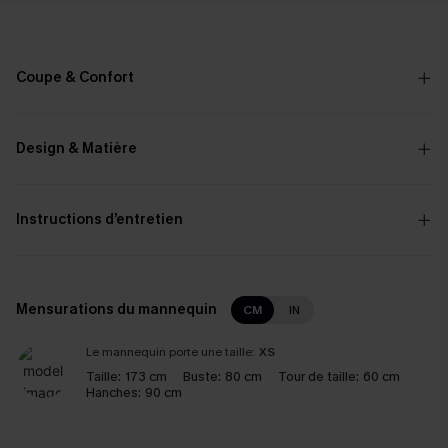
Coupe & Confort
Design & Matière
Instructions d’entretien
Mensurations du mannequin
CM
IN
Le mannequin porte une taille:
XS
Taille:
173 cm
Buste:
80 cm
Tour de taille:
60 cm
Hanches:
90 cm