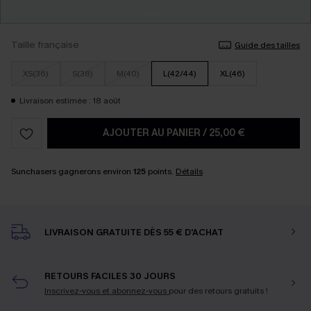
Taille française
Guide des tailles
XS(36)
S(38)
M(40)
L(42/44)
XL(46)
Livraison estimée : 18 août
AJOUTER AU PANIER
/
25,00 €
Sunchasers gagnerons environ
125
points.
Détails
LIVRAISON GRATUITE DÈS 55 € D'ACHAT
RETOURS FACILES 30 JOURS
Inscrivez-vous et abonnez-vous
pour des retours gratuits !