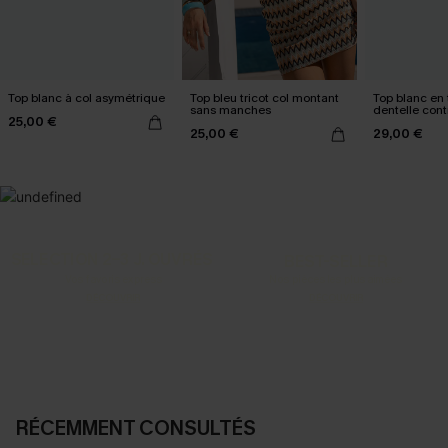
Top blanc à col asymétrique
Top bleu tricot col montant
Top blanc en 
sans manches
dentelle cont
25,00 €
25,00 €
29,00 €
SELECTION 2-3 J. OUVRÉS
BEST-SELLER
Vos favoris express
Nos pièces les plus aimées
DÉCOUVRIR
DÉCOUVRIR
RÉCEMMENT CONSULTÉS