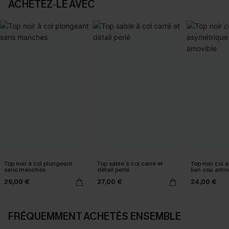
ACHETEZ‑LE AVEC
Top noir à col plongeant
Top sable à col carré et
Top noir col 
sans manches
détail perlé
lien cou amov
29,00 €
27,00 €
24,00 €
FRÉQUEMMENT ACHETÉS ENSEMBLE