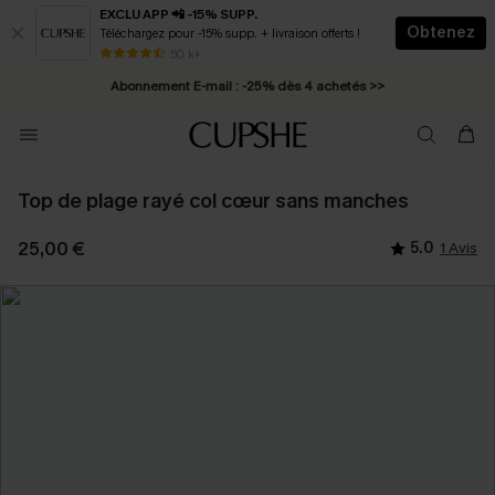
EXCLU APP 📲 -15% SUPP.
Obtenez
Téléchargez pour -15% supp. + livraison offerts !
* Livraison éclair 2-3 jours ouvrés >>
50 k+
Abonnement E-mail : -25% dès 4 achetés >>
Top de plage rayé col cœur sans manches
25,00 €
5.0
1 Avis