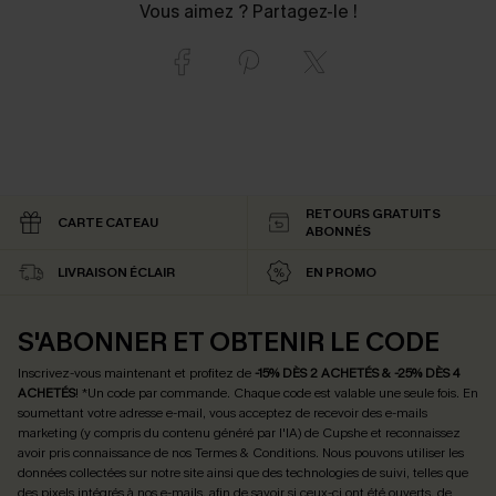
Vous aimez ? Partagez-le !
RETOURS GRATUITS
CARTE CATEAU
ABONNÉS
LIVRAISON ÉCLAIR
EN PROMO
S'ABONNER ET OBTENIR LE CODE
Inscrivez-vous maintenant et profitez de
-15% DÈS 2 ACHETÉS & -25% DÈS 4
ACHETÉS
! *Un code par commande. Chaque code est valable une seule fois.
En
soumettant votre adresse e-mail, vous acceptez de recevoir des e-mails
marketing (y compris du contenu généré par l'IA) de Cupshe et reconnaissez
avoir pris connaissance de nos
Termes & Conditions
. Nous pouvons utiliser les
données collectées sur notre site ainsi que des technologies de suivi, telles que
des pixels intégrés à nos e-mails, afin de savoir si ceux-ci ont été ouverts, de