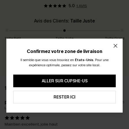
5.0
1 AVIS
Avis des Clients:
Taille Juste
Taille Petit
Taille Juste
Taille Grand
Confirmez votre zone de livraison
Gagnez 30+ points pour chaque avis que vous laissez !
Il semble que vous vous trouviez en
États-Unis
.
Pour une
ÉCRIRE UN AVIS
expérience optimale, passez sur votre site local.
ALLER SUR CUPSHE-US
1 AVIS
RESTER ICI
p****
24/06/2026
La taille achetée:
M
Maintien excellent, jolie haut