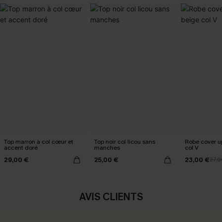
Top marron à col cœur et
Top noir col licou sans
Robe cover u
accent doré
manches
col V
29,00 €
25,00 €
23,00 €
27,0
AVIS CLIENTS