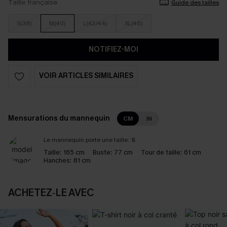
Taille française
Guide des tailles
S(38)
M(40)
L(42/44)
XL(46)
NOTIFIEZ-MOI
VOIR ARTICLES SIMILAIRES
Mensurations du mannequin
CM
IN
Le mannequin porte une taille:
S
Taille:
165 cm
Buste:
77 cm
Tour de taille:
61 cm
Hanches:
81 cm
ACHETEZ‑LE AVEC