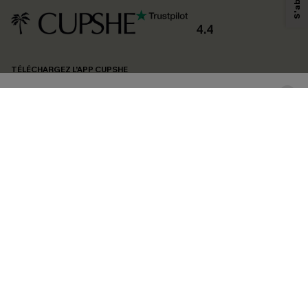
personnaliser nos contenus et nos offres, et de vous recommander des
produits susceptibles de vous intéresser, conformément à notre
Politique de
confidentialité
. Vous pouvez vous désabonner à tout moment.
4.4
S'ABONNER
TÉLÉCHARGEZ L’APP CUPSHE
SUIVEZ-NOUS
©2026 CUPSHE FRANCE
Voir nôtre
déclaration d'accessibilité
et notre
politique de confidentialité.
Gestion des cookies