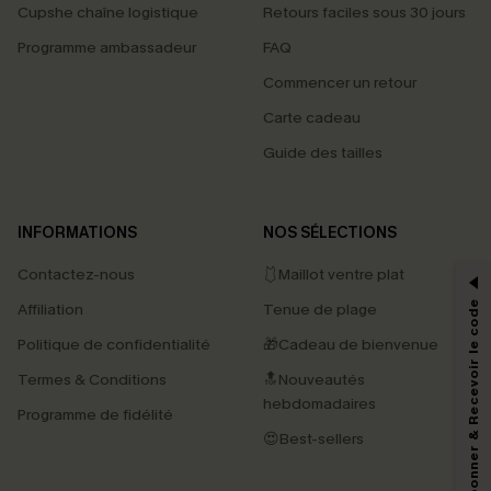
Cupshe chaîne logistique
Retours faciles sous 30 jours
Programme ambassadeur
FAQ
Commencer un retour
Carte cadeau
Guide des tailles
PROFITEZ DE -15%
INFORMATIONS
NOS SÉLECTIONS
-15% dès 2 Achetés par E-mail
Contactez-nous
🩱Maillot ventre plat
*Un code par commande, valable une seule fois.
S'abonner & Recevoir le code
Affiliation
Tenue de plage
Politique de confidentialité
🎁Cadeau de bienvenue
Termes & Conditions
🔝Nouveautés
En soumettant votre adresse e-mail, vous acceptez de recevoir des e-mails
hebdomadaires
marketing (y compris du contenu généré par l'IA) de Cupshe et
Programme de fidélité
reconnaissez avoir pris connaissance de nos
Termes & Conditions
. Nous
😍Best-sellers
pouvons utiliser les données collectées sur notre site ainsi que des
technologies de suivi, telles que des pixels intégrés à nos e-mails, afin de
savoir si ceux-ci ont été ouverts, de mesurer votre engagement, de