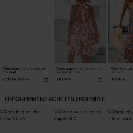
Robe courte blanche à col
Robe courte fleurie col haut
Robe longue f
montant
sans manches
estivale
27,00 €
29,00 €
37,00 €
32,00 €
FRÉQUEMMENT ACHETÉS ENSEMBLE