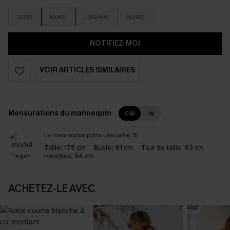
S(38)
M(40)
L(42/44)
XL(46)
NOTIFIEZ-MOI
VOIR ARTICLES SIMILAIRES
Mensurations du mannequin
CM
IN
Le mannequin porte une taille:
S
Taille:
175 cm
Buste:
81 cm
Tour de taille:
63 cm
Hanches:
94 cm
ACHETEZ‑LE AVEC