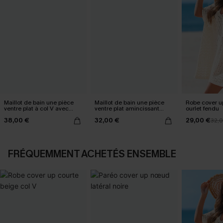
Maillot de bain une pièce
Maillot de bain une pièce
Robe cover u
ventre plat à col V avec
ventre plat amincissant
ourlet fendu
Mesh power
ruché
38,00 €
32,00 €
29,00 €
32,
FRÉQUEMMENT ACHETÉS ENSEMBLE