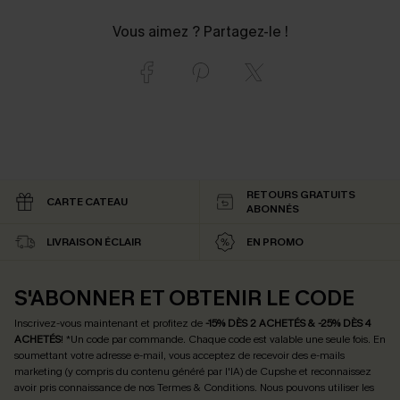
Vous aimez ? Partagez-le !
RETOURS GRATUITS
CARTE CATEAU
ABONNÉS
LIVRAISON ÉCLAIR
EN PROMO
S'ABONNER ET OBTENIR LE CODE
Inscrivez-vous maintenant et profitez de
-15% DÈS 2 ACHETÉS & -25% DÈS 4
ACHETÉS
! *Un code par commande. Chaque code est valable une seule fois.
En
soumettant votre adresse e-mail, vous acceptez de recevoir des e-mails
marketing (y compris du contenu généré par l'IA) de Cupshe et reconnaissez
avoir pris connaissance de nos
Termes & Conditions
. Nous pouvons utiliser les