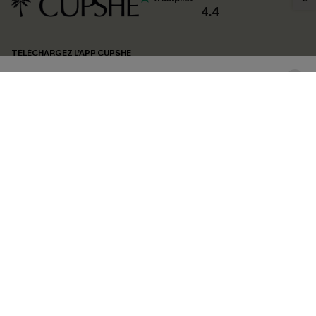
confidentialité
. Vous pouvez vous désabonner à tout moment.
4.4
S'ABONNER
TÉLÉCHARGEZ L’APP CUPSHE
SUIVEZ-NOUS
©2026 CUPSHE FRANCE
Voir nôtre
déclaration d'accessibilité
et notre
politique de confidentialité.
Gestion des cookies