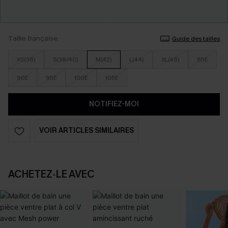
Taille française
Guide des tailles
XS(36)
S(38/40)
M(42)
L(44)
XL(46)
85E
90E
95E
100E
105E
NOTIFIEZ-MOI
VOIR ARTICLES SIMILAIRES
ACHETEZ‑LE AVEC