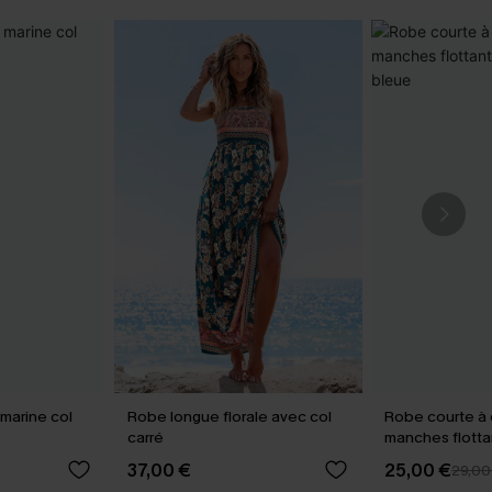
marine col
Robe longue florale avec col
Robe courte à 
carré
manches flott
rayures bleue
37,00 €
25,00 €
29,00