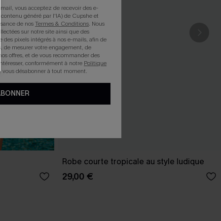
mail, vous acceptez de recevoir des e-
 contenu généré par l'IA) de Cupshe et
issance de nos
Termes & Conditions
. Nous
llectées sur notre site ainsi que des
e des pixels intégrés à nos e-mails, afin de
rts, de mesurer votre engagement, de
nos offres, et de vous recommander des
intéresser, conformément à notre
Politique
z vous désabonner à tout moment.
ABONNER
Robe courte tropicale au style ludique
29,00 €