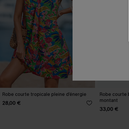
Robe courte tropicale pleine d’énergie
Robe courte 
montant
28,00 €
33,00 €