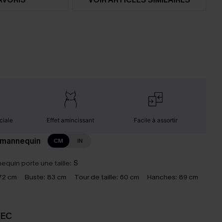
ciale
Effet amincissant
Facile à assortir
 mannequin
CM
IN
equin porte une taille:
S
72 cm
Buste:
83 cm
Tour de taille:
60 cm
Hanches:
89 cm
VEC