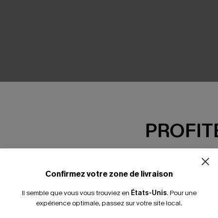
SEMBLE
PROFITE
-15% dès 2 A
*Un code par command
Confirmez votre zone de livraison
Il semble que vous vous trouviez en
États-Unis
.
Pour une
expérience optimale, passez sur votre site local.