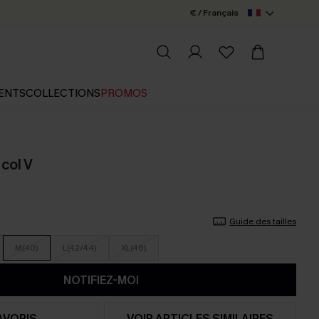
€ / Français
ENTS
COLLECTIONS
PROMOS
col V
Guide des tailles
M(40)
L(42/44)
XL(46)
NOTIFIEZ-MOI
AVORIS
VOIR ARTICLES SIMILAIRES