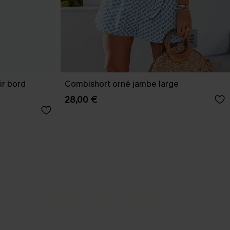
ir bord
Combishort orné jambe large
28,00 €
BEST-SELLER
Nos pièces les plus aimées