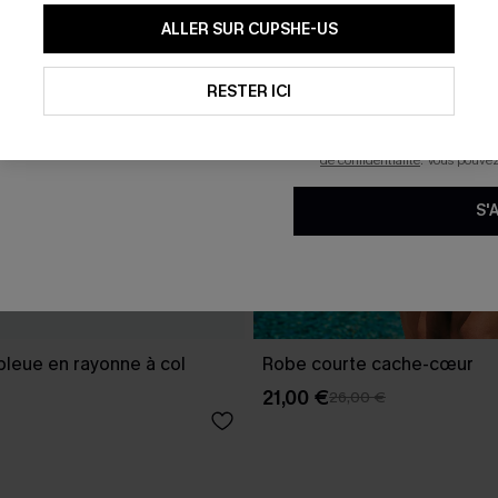
En soumettant votre adresse e-
ALLER SUR CUPSHE-US
mails marketing (y compris du
reconnaissez avoir pris conna
pouvons utiliser les données co
technologies de suivi, telles qu
RESTER ICI
savoir si ceux-ci ont été ouve
personnaliser nos contenus et 
produits susceptibles de vous 
de confidentialité
. Vous pouve
S'
bleue en rayonne à col
Robe courte cache-cœur
21,00 €
26,00 €