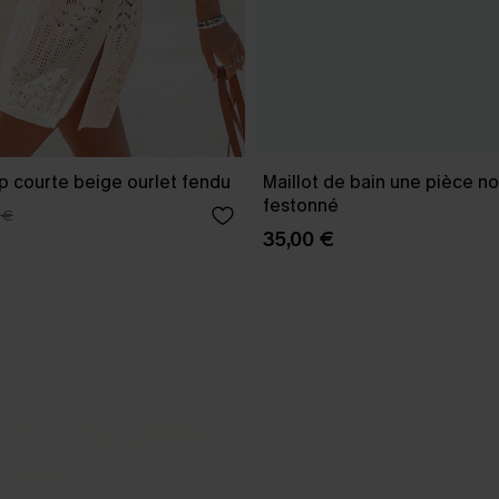
p courte beige ourlet fendu
Maillot de bain une pièce no
festonné
 €
35,00 €
-3 J. OUVRÉS
s express