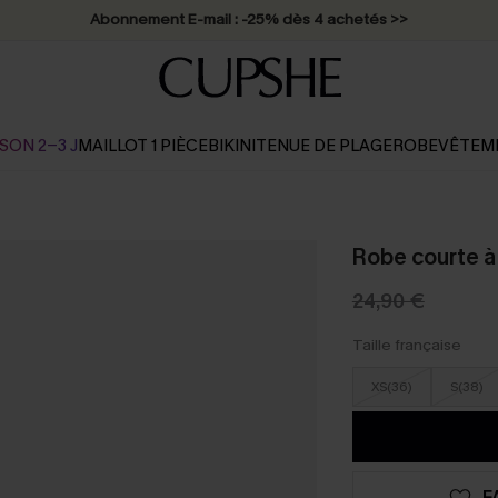
Abonnement E-mail : -25% dès 4 achetés >>
SON 2-3 J
MAILLOT 1 PIÈCE
BIKINI
TENUE DE PLAGE
ROBE
VÊTEM
Robe courte à 
24,90 €
Taille française
XS(36)
S(38)
F